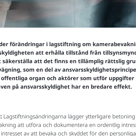
der förändringar i lagstiftning om kamerabevakning
kyldigheten att erhålla tillstånd från tillsynsmy
 säkerställa att det finns en tillämplig rättslig gr
gning, som en del av ansvarsskyldighetsprincipe
ör offentliga organ och aktörer som utför uppgifter
en på ansvarsskyldighet har en bredare effekt.
:
Lagstiftningsändringarna lägger ytterligare betoning
kning att utföra och dokumentera en ordentlig intre
ntresset av att bevaka och skyddet för den personliga 