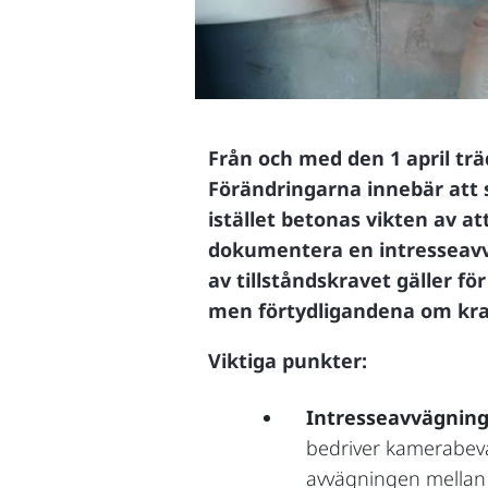
Från och med den 1 april trä
Förändringarna innebär att s
istället betonas vikten av att
dokumentera en intresseavvä
av tillståndskravet gäller f
men förtydligandena om krav
Viktiga punkter:
Intresseavvägning
bedriver kamerabeva
avvägningen mellan i