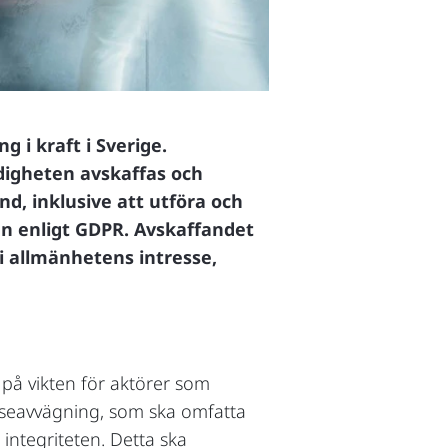
 i kraft i Sverige.
ndigheten avskaffas och
und, inklusive att utföra och
n enligt GDPR. Avskaffandet
 i allmänhetens intresse,
 på vikten för aktörer som
sseavvägning, som ska omfatta
integriteten. Detta ska