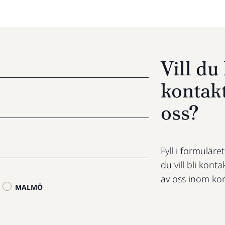
Vill d
kontak
oss?
Fyll i formuläre
du vill bli konta
av oss inom kor
MALMÖ