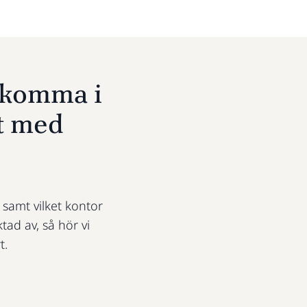
u komma i
t med
t samt vilket kontor
ktad av, så hör vi
t.