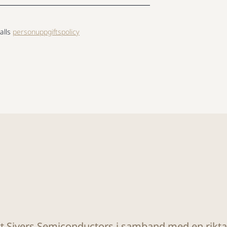
alls
personuppgiftspolicy
ätt Sivers Semiconductors i samband med en rikt