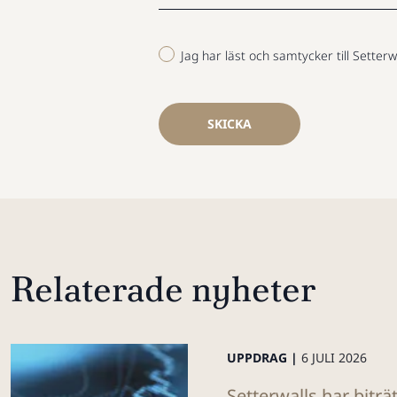
Jag har läst och samtycker till Setterw
SKICKA
Relaterade nyheter
UPPDRAG |
6 JULI 2026
Setterwalls har bitr