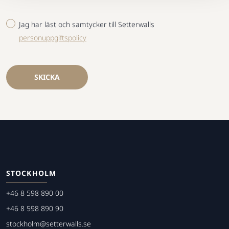
Jag har läst och samtycker till Setterwalls
personuppgiftspolicy
SKICKA
STOCKHOLM
+46 8 598 890 00
+46 8 598 890 90
stockholm@setterwalls.se