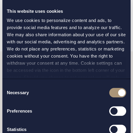
Start-up/Tillväxtbolag
This website uses cookies
Transport
We use cookies to personalize content and ads, to
provide social media features and to analyze our traffic.
We may also share information about your use of our site
with our social media, advertising and analytics partners.
We do not place any preferences, statistics or marketing
cookies without your consent. You have the right to
withdraw your consent at any time. Cookie settings can
be accessed via the icon in the bottom left corner of your
Vill du komma i kontakt
screen. Should you choose to not consent we will only
med oss?
place strictly necessary cookies. Please see our
cookie
-
Consent
and
privacy policy
for more details on cookies and our
Necessary
Selection
processing of your personal data
Fyll i formuläret samt vilket kontor du vill bli
Preferences
kontaktad av, så hör vi av oss inom kort.
Statistics