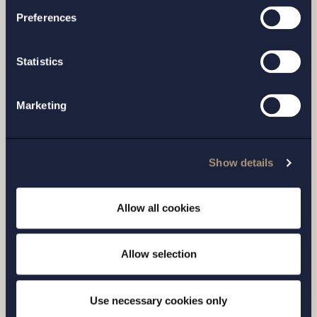
Preferences
Related news
Statistics
Marketing
Show details
Allow all cookies
Allow selection
ARTICLE |
24 JUNE 2025
EU restricts Chinese participation in
Use necessary cookies only
medical device procurement