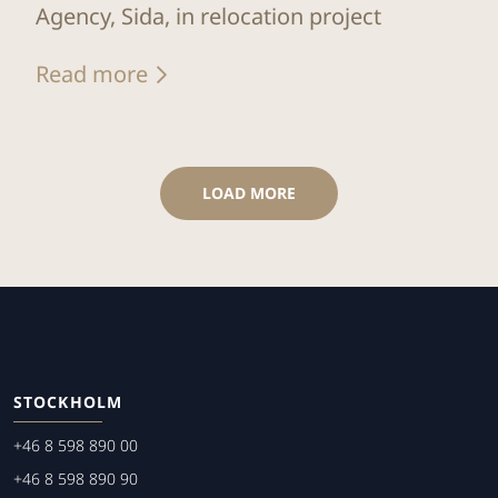
Agency, Sida, in relocation project
Read more
LOAD MORE
STOCKHOLM
+46 8 598 890 00
+46 8 598 890 90