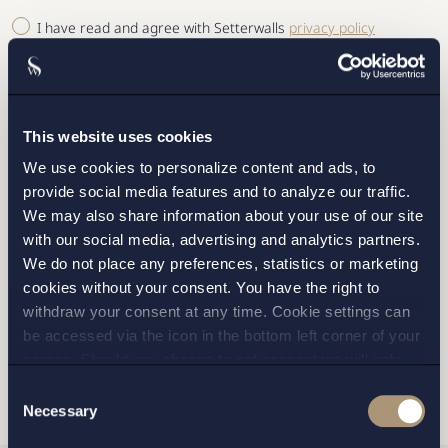
I have read and agree with Setterwalls
privacy policy
This website uses cookies
We use cookies to personalize content and ads, to
STOCKHOLM
provide social media features and to analyze our traffic.
We may also share information about your use of our site
GOTHENBURG
with our social media, advertising and analytics partners.
We do not place any preferences, statistics or marketing
MALMO
cookies without your consent. You have the right to
withdraw your consent at any time. Cookie settings can
be accessed via the icon in the bottom left corner of your
SEND
screen. Should you choose to not consent we will only
place strictly necessary cookies. Please see our
cookie
-
Consent
and
privacy policy
for more details on cookies and our
Necessary
Selection
processing of your personal data