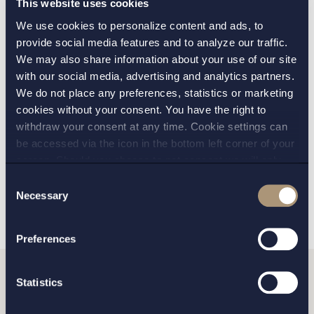
This website uses cookies
KONTAKT:
We use cookies to personalize content and ads, to
provide social media features and to analyze our traffic.
Fanny Schön
We may also share information about your use of our site
with our social media, advertising and analytics partners.
VERKSAMHETSOMRÅDE:
We do not place any preferences, statistics or marketing
cookies without your consent. You have the right to
Arbetsrätt
withdraw your consent at any time. Cookie settings can
be accessed via the icon in the bottom left corner of your
screen. Should you choose to not consent we will only
TILLBAKA
NÄSTA ARTIKEL
place strictly necessary cookies. Please see our
cookie
-
Consent
and
privacy policy
for more details on cookies and our
Necessary
Selection
processing of your personal data
Preferences
Statistics
Vill du komma i kontakt