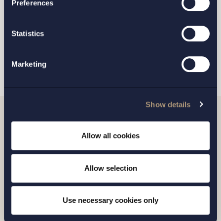
Preferences
Jag har läst och samtycker till Setterwalls
personuppgiftspolicy
Statistics
SKICKA
Marketing
Show details
Relaterade nyheter
Allow all cookies
Allow selection
Use necessary cookies only