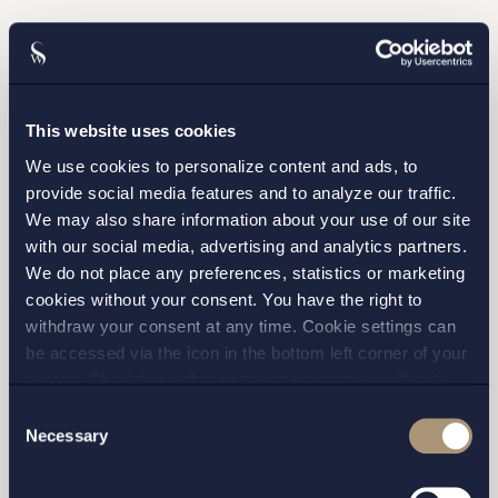
This website uses cookies
We use cookies to personalize content and ads, to
provide social media features and to analyze our traffic.
We may also share information about your use of our site
STOCKHOLM
with our social media, advertising and analytics partners.
We do not place any preferences, statistics or marketing
GÖTEBORG
cookies without your consent. You have the right to
withdraw your consent at any time. Cookie settings can
MALMÖ
be accessed via the icon in the bottom left corner of your
screen. Should you choose to not consent we will only
place strictly necessary cookies. Please see our
cookie
-
Consent
and
privacy policy
for more details on cookies and our
Necessary
Selection
processing of your personal data