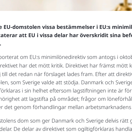
EU-domstolen vissa bestämmelser i EU:s minimilön
erar att EU i vissa delar har överskridit sina be
.
pporterat om EU:s minimilönedirektiv som antogs i oktobe
ektivet har det mött kritik. Direktivet har främst mött 
ill det redan när förslaget lades fram. Efter att dire
len, som Sverige valde att stödja. Danmark och Sverig
gförklaras i sin helhet eftersom lagstiftningen inte är
ehörighet att lagstifta på området; frågor om löneförh
sker det genom förhandlingar mellan arbetsmarknadens p
lens dom som ger Danmark och Sverige delvis rätt gen
a, delar. De delar av direktivet som ogiltigförklaras handl