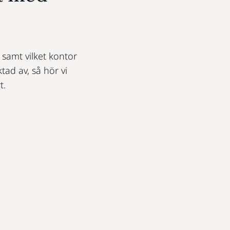
t samt vilket kontor
ktad av, så hör vi
t.