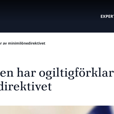
EXPER
ar av minimilönedirektivet
n har ogiltigförklar
irektivet