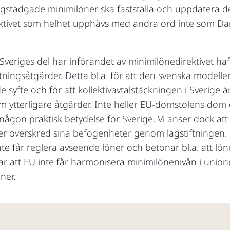
gstadgade minimilöner ska fastställa och uppdatera 
rektivet som helhet upphävs med andra ord inte som Da
 Sveriges del har införandet av minimilönedirektivet h
stiftningsåtgärder. Detta bl.a. för att den svenska model
e syfte och för att kollektivavtalstäckningen i Sverige ä
v om ytterligare åtgärder. Inte heller EU-domstolens dom
någon praktisk betydelse för Sverige. Vi anser dock att
ter överskred sina befogenheter genom lagstiftningen
te får reglera avseende löner och betonar bl.a. att lö
 att EU inte får harmonisera minimilönenivån i unionen
ner.