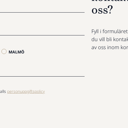
oss?
Fyll i formuläre
du vill bli konta
av oss inom kor
MALMÖ
alls
personuppgiftspolicy