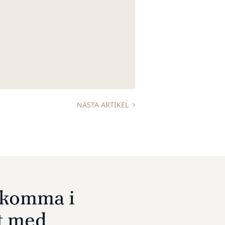
NÄSTA ARTIKEL
u komma i
t med