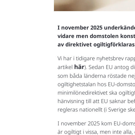
I november 2025 underkände 
vidare men domstolen konstat
av direktivet ogiltigförklaras
Vi har i tidigare nyhetsbrev ra
här
artikel
). Sedan EU antog dir
som båda länderna röstade nej t
ogiltighetstalan hos EU-domsto
minimilönedirektivet ska ogilti
hänvisning till att EU saknar b
regleras nationellt (i Sverige 
I november 2025 kom EU-domsto
är ogiltigt i vissa, men inte all