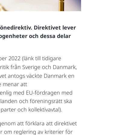
edirektiv. Direktivet lever
fogenheter och dessa delar
r 2022 (länk till tidigare
kritik från Sverige och Danmark,
ktivet antogs väckte Danmark en
e menar att
 förenlig med EU-fördragen med
ållanden och föreningsrätt ska
arter och kollektivavtal).
om att förklara att direktivet
ar om reglering av kriterier för