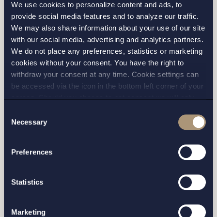
We use cookies to personalize content and ads, to
provide social media features and to analyze our traffic.
Fyll i formuläret samt vilket kontor du vill bli
We may also share information about your use of our site
kontaktad av, så hör vi av oss inom kort.
with our social media, advertising and analytics partners.
We do not place any preferences, statistics or marketing
cookies without your consent. You have the right to
withdraw your consent at any time. Cookie settings can
be accessed via the icon in the bottom left corner of your
screen. Should you choose to not consent we will only
place strictly necessary cookies. Please see our
cookie
-
Consent
and
privacy policy
for more details on cookies and our
Necessary
Selection
processing of your personal data
Preferences
STOCKHOLM
Statistics
GÖTEBORG
Marketing