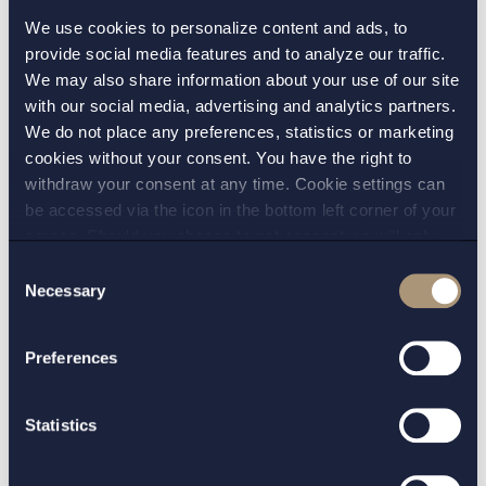
den personliga integriteten, innan du påbörjar
We use cookies to personalize content and ads, to
provide social media features and to analyze our traffic.
databehandlingen, samt en analys av vilka
We may also share information about your use of our site
säkerhetsåtgärder som krävs.
with our social media, advertising and analytics partners.
Om appen har ett medicinskt syfte, till
We do not place any preferences, statistics or marketing
cookies without your consent. You have the right to
exempel att ställa diagnos eller att övervaka
withdraw your consent at any time. Cookie settings can
sjukdom hos människor kan den vara en
be accessed via the icon in the bottom left corner of your
medicinteknisk produkt, vilket innebär att den
screen. Should you choose to not consent we will only
måste CE märkas för att få marknadsföras.
place strictly necessary cookies. Please see our
cookie
-
Consent
and
privacy policy
for more details on cookies and our
Necessary
Samla inte in mer information än som krävs
Selection
processing of your personal data
för syftet.
Preferences
Informera varje enskild användare om hur
dennes personuppgifter kommer att hanteras.
Statistics
Se till att denna information finns tillgänglig
även efter installationen.