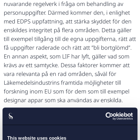
nuvarande regelverk i fråga om behandling av
personuppgifter. Därmed kommer den, i enlighet
med EDPS uppfattning, att stärka skyddet för den
enskildes integritet på flera områden. Detta gäller
till exempel tillgång till de egna uppgifterna, rätt att
få uppgifter raderade och rätt att ”bli bortglömd”.
En annan aspekt, som LIF har lyft, gäller vad som
krävs av ett samtycke. Dessa faktorer kommer att
vara relevanta på en rad områden, såväl för
Läkemedelsindustrins framtida möjligheter till
forskning inom EU som för dem som till exempel
designar appar som ska användas av enskilda.
Redan i nuläget bör app designers tänka på bland
annat följande:
This website uses cookies
Gör en riskbedömning avseende påverkan på