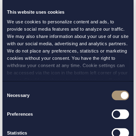
andra tidstypiska uttryck som bröstpanel och
parkettgolv återskapas i nyskick.
This website uses cookies
We use cookies to personalize content and ads, to
– Vi är mycket glada att en av Sveriges främsta
provide social media features and to analyze our traffic.
affärsjuridiska advokatbyråer väljer Sveriges
We may also share information about your use of our site
främsta adress. Förhyrningen är tydligt ett kvitto
with our social media, advertising and analytics partners.
på projektets styrka och att vår satsning på
We do not place any preferences, statistics or marketing
hållbar kvalitet var ett riktigt beslut, säger
cookies without your consent. You have the right to
Andreas Philipsson, projektdirektör för
withdraw your consent at any time. Cookie settings can
be accessed via the icon in the bottom left corner of your
Sturegallerian AB.
screen. Should you choose to not consent we will only
place strictly necessary cookies. Please see our
cookie
-
Consent
and
privacy policy
for more details on cookies and our
Necessary
Selection
processing of your personal data
Preferences
KONTAKT:
Henrik Kjellander
Statistics