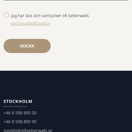
Jag har läst och samtycker till Setterwalls
personuppgiftspolicy
SKICKA
STOCKHOLM
+46 8 598 890 00
+46 8 598 890 90
stockholm@setterwalls.se