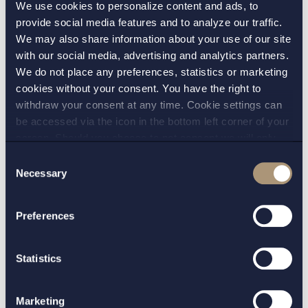
Partners. Vi går en spännande tid till mötes och
We use cookies to personalize content and ads, to
provide social media features and to analyze our traffic.
ser fram emot att vara med och driva
We may also share information about your use of our site
utvecklingen framåt. Vi vill också tacka
with our social media, advertising and analytics partners.
Chambers and Partners för denna fina
We do not place any preferences, statistics or marketing
utmärkelse. Tack!
cookies without your consent. You have the right to
withdraw your consent at any time. Cookie settings can
be accessed via the icon in the bottom left corner of your
screen. Should you choose to not consent we will only
place strictly necessary cookies. Please see our
cookie
-
Consent
and
privacy policy
for more details on cookies and our
Necessary
KONTAKT:
Selection
processing of your personal data
Henrik Kjellander
Preferences
Statistics
TILLBAKA
NÄSTA ARTIKEL
Marketing