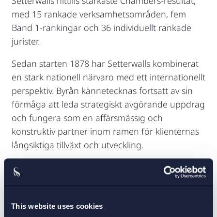
Setterwalls hittills starkaste Chambers-resultat,
med 15 rankade verksamhetsområden, fem
Band 1-rankingar och 36 individuellt rankade
jurister.
Sedan starten 1878 har Setterwalls kombinerat
en stark nationell närvaro med ett internationellt
perspektiv. Byrån kännetecknas fortsatt av sin
förmåga att leda strategiskt avgörande uppdrag
och fungera som en affärsmässig och
konstruktiv partner inom ramen för klienternas
långsiktiga tillväxt och utveckling.
Henrik Kjellander avslutar:
– Vi vill rikta ett varmt tack till de klienter och
branschkollegor som tagit sig tid att dela med
This website uses cookies
sig av sina omdömen till Chambers and