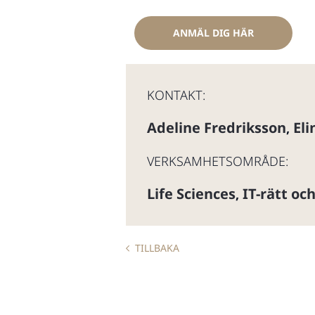
ANMÄL DIG HÄR
KONTAKT:
Adeline Fredriksson
El
,
VERKSAMHETSOMRÅDE:
Life Sciences
IT-rätt oc
,
TILLBAKA