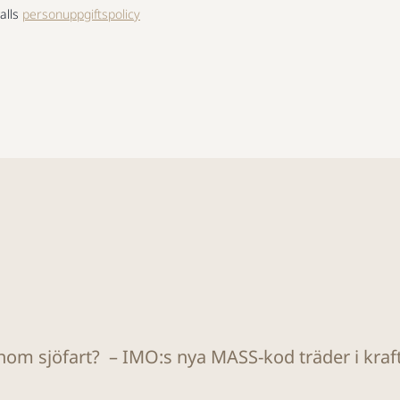
alls
personuppgiftspolicy
om sjöfart? – IMO:s nya MASS-kod träder i kraf