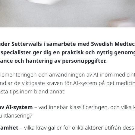
der Setterwalls i samarbete med Swedish Medtech
 specialister ger dig en praktisk och nyttig genom
iance och hantering av personuppgifter.
plementeringen och användningen av AI inom medicint
ar de viktigaste kraven för AI-system på det medici
sta tips inom bland annat:
 av AI-system
– vad innebär klassificeringen, och vilka
uktlansering?
ksamhet
– vilka krav gäller för olika aktörer utifrån des