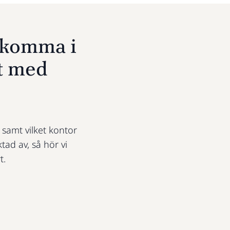
u komma i
t med
t samt vilket kontor
ktad av, så hör vi
t.