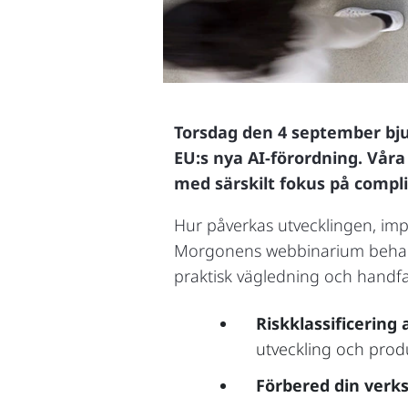
Torsdag den 4 september bju
EU:s nya AI-förordning. Våra
med särskilt fokus på compl
Hur påverkas utvecklingen, im
Morgonens webbinarium behandl
praktisk vägledning och handfa
Riskklassificering
utveckling och prod
Förbered din ver