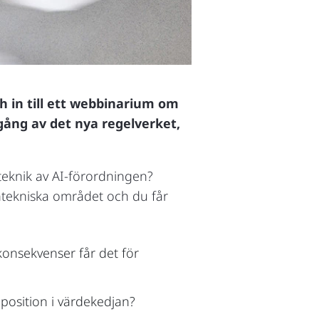
 in till ett webbinarium om
gång av det nya regelverket,
eknik av AI-förordningen?
ntekniska området och du får
 konsekvenser får det för
s position i värdekedjan?