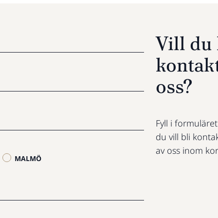
Vill d
kontak
oss?
Fyll i formuläre
du vill bli konta
av oss inom kor
MALMÖ