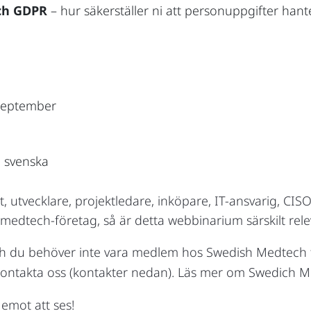
ch GDPR
– hur säkerställer ni att personuppgifter han
september
å svenska
 utvecklare, projektledare, inköpare, IT-ansvarig, CISO
 medtech-företag, så är detta webbinarium särskilt rele
ch du behöver inte vara medlem hos Swedish Medtech fö
kontakta oss (kontakter nedan). Läs mer om Swedich 
emot att ses!