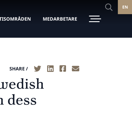
EN
TISOMRÅDEN
MEDARBETARE
SHARE /
Swedish
h dess