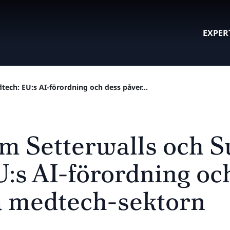
EXPER
ech: EU:s AI-förordning och dess påver...
m Setterwalls och 
:s AI-förordning oc
å medtech-sektorn