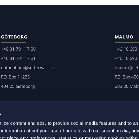
GÖTEBORG
MALMÖ
+46 31 701 17 00
+46 10 690 
+46 31 701 17 01
+46 10 690 
gothenburg@setterwalls.se
malmo@sett
P.O. Box 11235
P.O. Box 45
404 25 Göteborg
203 20 Mal
s
ize content and ads, to provide social media features and to an
 information about your use of our site with our social media, adv
not place any preferences, statistics or marketing cookies witho