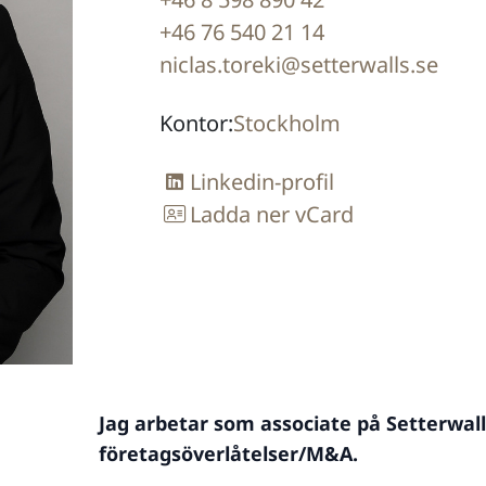
+46 76 540 21 14
niclas.toreki@setterwalls.se
Kontor:
Stockholm
Linkedin-profil
Ladda ner vCard
Jag arbetar som associate på Setterw
företagsöverlåtelser/M&A.