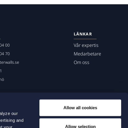
LÄNKAR
Vår expertis
04 00
Medarbetare
04 70
Om oss
erwalls.se
01
mö
Allow all cookies
alyze our
ertising and
Allow selection
ut your