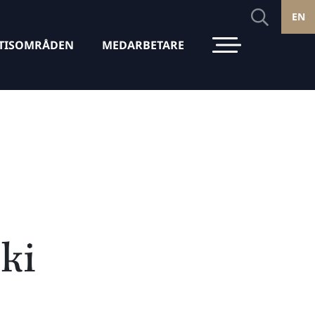
EN
TISOMRÅDEN
MEDARBETARE
ki