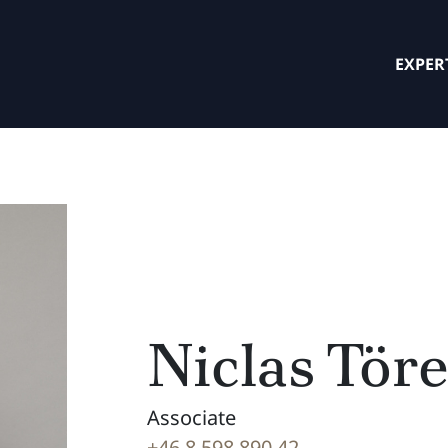
EXPER
Niclas Töre
Associate
+46 8 598 890 42