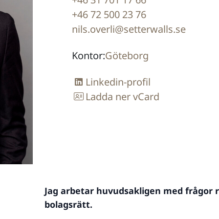
+46 72 500 23 76
nils.overli@setterwalls.se
Kontor:
Göteborg
Linkedin-profil
Ladda ner vCard
Jag arbetar huvudsakligen med frågor 
bolagsrätt.