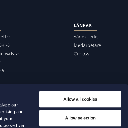
LÄNKAR
Vår expertis
04 00
Medarbetare
04 70
Om oss
erwalls.se
01
mö
Allow all cookies
alyze our
ertising and
Allow selection
ut your
accessed via