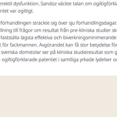
ektil dysfunktion. Sandoz väckte talan om ogiltigförk
et var ogiltigt.
örhandlingen sträckte sig över sju förhandlingsdagar.
ning till frågor om resultat från pre-kliniska studier s
tt fastställa lägsta effektiva och biverkningsminimeran
t för fackmannen. Avgörandet kan få stor betydelse fö
svenska domstolar ser på kliniska studieresultat som 
iltigförklarade patentet i samtliga yrkade lydelser oc