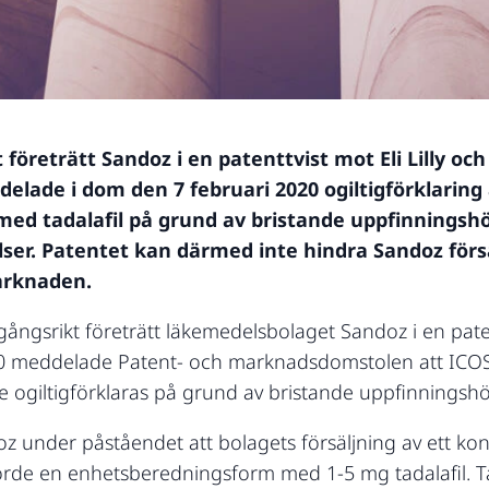
företrätt Sandoz i en patenttvist mot Eli Lilly oc
ade i dom den 7 februari 2020 ogiltigförklaring 
ed tadalafil på grund av bristande uppfinningshö
ser. Patentet kan därmed inte hindra Sandoz förs
arknaden.
ångsrikt företrätt läkemedelsbolaget Sandoz i en patent
20 meddelade Patent- och marknadsdomstolen att ICOS 
ulle ogiltigförklaras på grund av bristande uppfinningshö
doz under påståendet att bolagets försäljning av ett k
rörde en enhetsberedningsform med 1-5 mg tadalafil. T