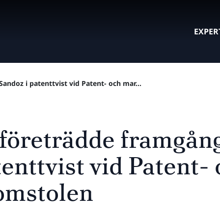
EXPER
andoz i patenttvist vid Patent- och mar...
 företrädde framgång
enttvist vid Patent-
omstolen