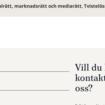
lrätt, marknadsrätt och mediarätt
Tvistelö
,
Vill d
kontak
oss?