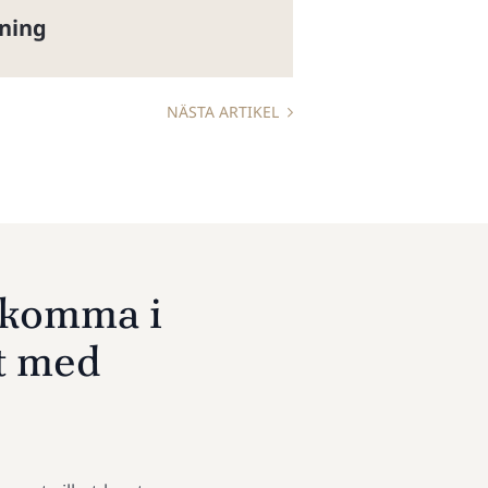
sning
NÄSTA ARTIKEL
u komma i
t med