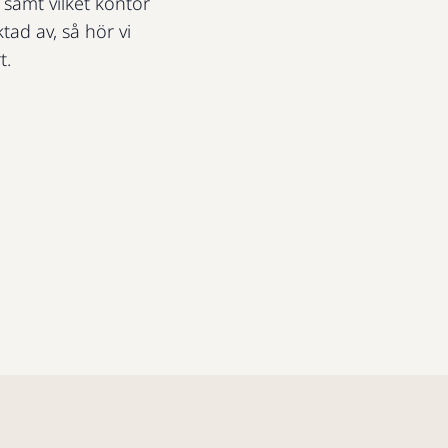
t samt vilket kontor
ktad av, så hör vi
t.