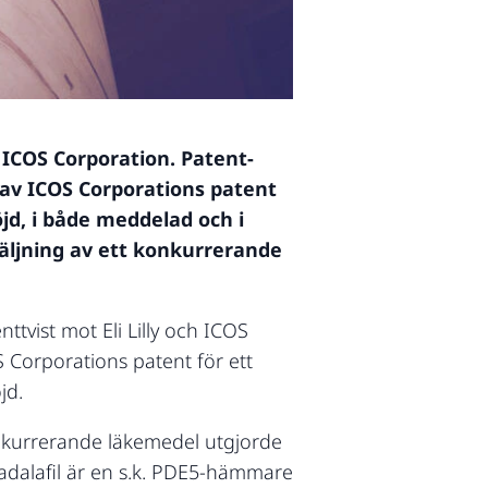
h ICOS Corporation. Patent-
av ICOS Corporations patent
jd, i både meddelad och i
äljning av ett konkurrerande
tvist mot Eli Lilly och ICOS
Corporations patent för ett
jd.
onkurrerande läkemedel utgjorde
adalafil är en s.k. PDE5-hämmare