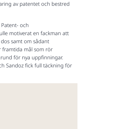
laring av patentet och bestred
 Patent- och
kulle motiverat en fackman att
de dos samt om sådant
r framtida mål som rör
grund för nya uppfinningar.
h Sandoz fick full täckning för