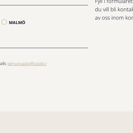
Fyll i formuläre
du vill bli konta
av oss inom kor
MALMÖ
alls
personuppgiftspolicy