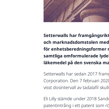
Setterwalls har framgångsrikt 
och marknadsdomstolen meddel
för enhetsberedningsformer m
samtliga omformulerade lydel
läkemedel på den svenska m
Setterwalls har sedan 2017 framg
Corporation. Den 7 februari 20
visst dosintervall av tadalafil sk
Eli Lilly stämde under 2018 San
patentintrång i ett patent som 