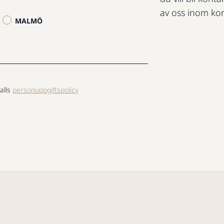
av oss inom kor
MALMÖ
alls
personuppgiftspolicy