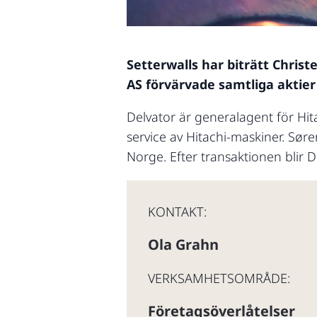
Setterwalls har biträtt Chris
AS förvärvade samtliga aktier 
Delvator är generalagent för Hit
service av Hitachi-maskiner. Sør
Norge. Efter transaktionen blir D
KONTAKT:
Ola Grahn
VERKSAMHETSOMRÅDE:
Företagsöverlåtelser