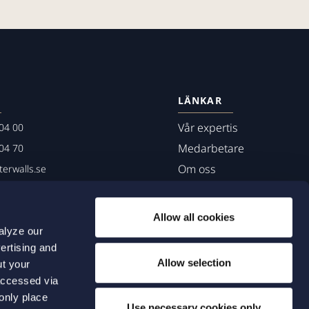
LÄNKAR
Vår expertis
04 00
Medarbetare
04 70
Om oss
erwalls.se
01
mö
Allow all cookies
alyze our
ertising and
Allow selection
ut your
accessed via
 only place
Use necessary cookies only