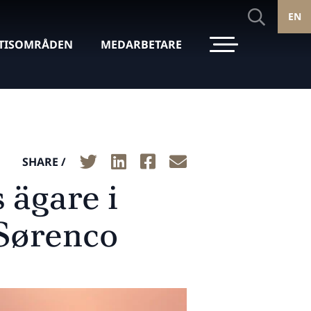
EN
TISOMRÅDEN
MEDARBETARE
SHARE /
 ägare i
 Sørenco