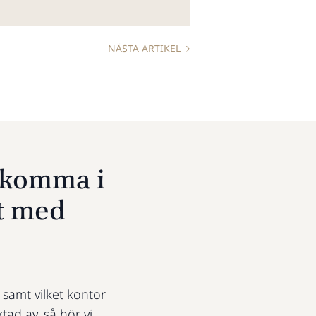
NÄSTA ARTIKEL
u komma i
t med
t samt vilket kontor
ktad av, så hör vi