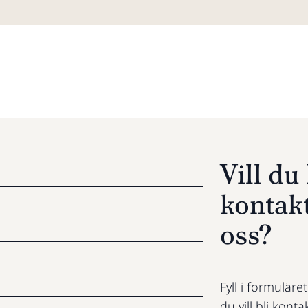
Vill d
kontak
oss?
Fyll i formuläre
du vill bli konta