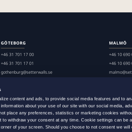
GÖTEBORG
MALMÖ
+46 31 701 17 00
+46 10 690 
+46 31 701 17 01
+46 10 690 
gothenburg@setterwalls.se
malmo@sett
P.O. Box 11235
P.O. Box 45
s
404 25 Göteborg
203 20 Mal
ize content and ads, to provide social media features and to an
 information about your use of our site with our social media, adv
not place any preferences, statistics or marketing cookies witho
t to withdraw your consent at any time. Cookie settings can be 
t corner of your screen. Should you choose to not consent we will