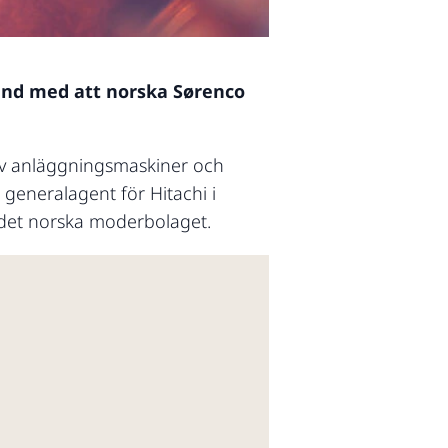
band med att norska Sørenco
 av anläggningsmaskiner och
 generalagent för Hitachi i
r det norska moderbolaget.