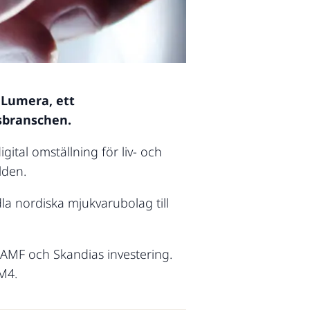
 Lumera, ett
nsbranschen.
ital omställning för liv- och
lden.
a nordiska mjukvarubolag till
 AMF och Skandias investering.
M4.