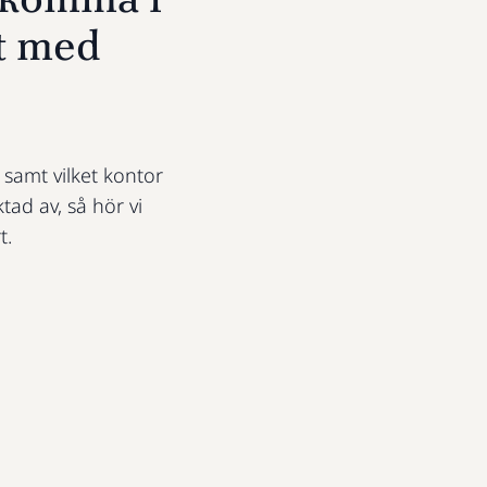
t med
t samt vilket kontor
ktad av, så hör vi
t.