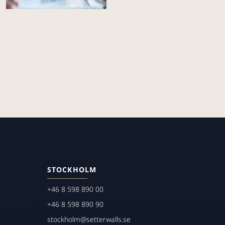
STOCKHOLM
+46 8 598 890 00
+46 8 598 890 90
stockholm@setterwalls.se