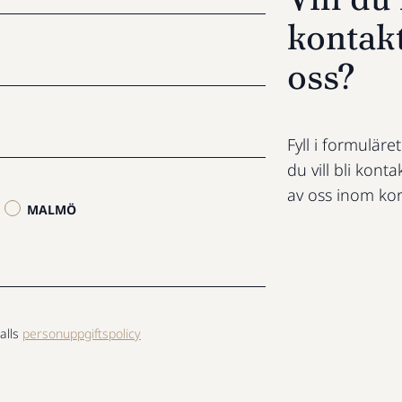
kontak
oss?
Fyll i formuläre
du vill bli konta
av oss inom kor
MALMÖ
alls
personuppgiftspolicy