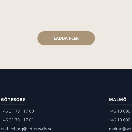
LADDA FLER
GÖTEBORG
MALMÖ
+46 31 701 17 00
+46 10 690 
+46 31 701 17 01
+46 10 690 
gothenburg@setterwalls.se
malmo@sett