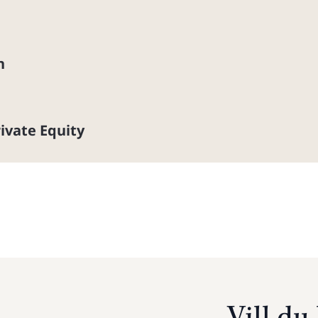
n
ivate Equity
Vill d