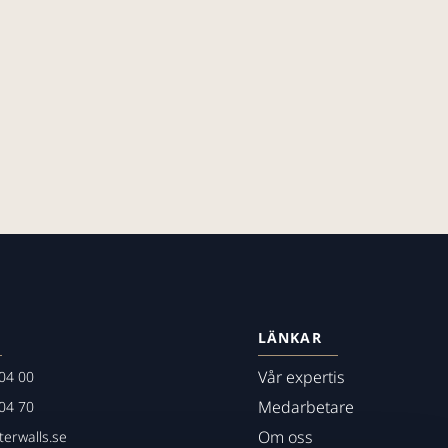
LÄNKAR
Vår expertis
04 00
Medarbetare
04 70
Om oss
erwalls.se