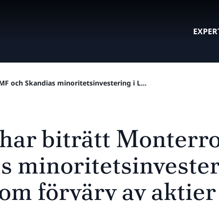
EXPER
MF och Skandias minoritetsinvestering i L...
 har biträtt Monterr
s minoritetsinvester
m förvärv av aktier