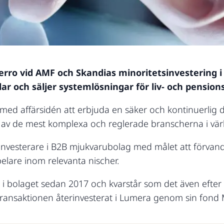
erro vid AMF och Skandias minoritetsinvestering i
ar och säljer systemlösningar för liv- och pensio
ed affärsidén att erbjuda en säker och kontinuerlig dig
av de mest komplexa och reglerade branscherna i vär
vesterare i B2B mjukvarubolag med målet att förvandl
lare inom relevanta nischer.
i bolaget sedan 2017 och kvarstår som det även efter
ansaktionen återinvesterat i Lumera genom sin fond 