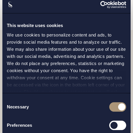
SKICKA
This website uses cookies
We use cookies to personalize content and ads, to
provide social media features and to analyze our traffic.
Relaterade nyheter
We may also share information about your use of our site
with our social media, advertising and analytics partners.
We do not place any preferences, statistics or marketing
cookies without your consent. You have the right to
withdraw your consent at any time. Cookie settings can
be accessed via the icon in the bottom left corner of your
screen. Should you choose to not consent we will only
place strictly necessary cookies. Please see our
cookie
-
Consent
and
privacy policy
for more details on cookies and our
Necessary
Selection
processing of your personal data
Preferences