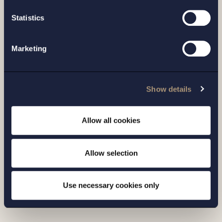
ARTIKEL |
14 APRIL 2026
Statistics
Läkemedelsverket skärper tillsynen av e-
handeln med medicintekniska produkter
Marketing
Läs mer
Show details
Allow all cookies
Allow selection
Use necessary cookies only