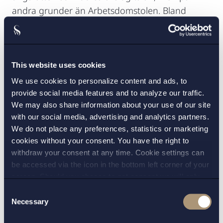
andra grunder än Arbetsdomstolen. Bland
annat ansåg tingsrätten att de rapporterade
missförhållandena hade haft ett allmänintresse
och att lagen därför i och för sig var tillämplig.
This website uses cookies
Det kan konstateras att Arbetsdomstolen har
We use cookies to personalize content and ads, to
intagit en avsevärt mer restriktiv hållning än
provide social media features and to analyze our traffic.
tingsrätten vid prövningen av om de
We may also share information about your use of our site
rapporterade förhållandena varit av
with our social media, advertising and analytics partners.
We do not place any preferences, statistics or marketing
allmänintresse. Domstolens uttalanden om att
cookies without your consent. You have the right to
”
enstaka händelser, i en verksamhet av
withdraw your consent at any time. Cookie settings can
förevarande slag, varit allvarliga medför inte att
be accessed via the icon in the bottom left corner of your
det förelegat missförhållande av allmänintresse
screen. Should you choose to not consent we will only
vid kliniken
” och att ”
[r]apportering med
place strictly necessary cookies. Please see our
cookie
-
Consent
anledning av en konflikt mellan en
and
privacy policy
for more details on cookies and our
Necessary
Selection
processing of your personal data
rapporterande person och en annan