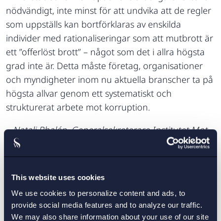
nödvändigt, inte minst för att undvika att de regler
som uppställs kan bortförklaras av enskilda
individer med rationaliseringar som att mutbrott är
ett ”offerlöst brott” – något som det i allra högsta
grad inte är. Detta måste företag, organisationer
och myndigheter inom nu aktuella branscher ta på
högsta allvar genom ett systematiskt och
strukturerat arbete mot korruption.
– Natali Phalén, Generalsekreterare Institutet Mot
Mutor (IMM)
IMM är en ideell näringslivsorganisation som sedan
1923 har verkat för god sed i näringslivet och
This website uses cookies
samhället i stort genom framförallt
We use cookies to personalize content and ads, to
informationsspridning och självreglering för att
provide social media features and to analyze our traffic.
undvika mutor och användningen av andra
We may also share information about your use of our site