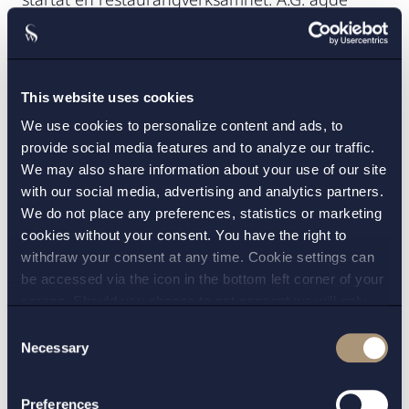
inledningsvis samtliga aktier i bolaget. A.M.
menade att det fanns en muntlig
överenskommelse om att han som ersättning
This website uses cookies
för sitt arbete med restaurangen skulle bli
delägare i bolaget till 25 procent. A.G. menade
We use cookies to personalize content and ads, to
provide social media features and to analyze our traffic.
att parterna varit överens om att A.M. skulle få
We may also share information about your use of our site
aktierna först när bolaget gick med vinst och att
with our social media, advertising and analytics partners.
inte heller lön eller utdelning skulle utges förrän
We do not place any preferences, statistics or marketing
bolaget gick med vinst. Efter några månader
cookies without your consent. You have the right to
slutade A.M. att arbeta i bolaget. Vid den
withdraw your consent at any time. Cookie settings can
tidpunkten hade bolaget inte börjat gå med
be accessed via the icon in the bottom left corner of your
screen. Should you choose to not consent we will only
vinst och A.M. hade inte fått köpa några aktier
place strictly necessary cookies. Please see our
cookie
-
eller fått lön.
Consent
and
privacy policy
for more details on cookies and our
Necessary
Selection
processing of your personal data
A.M. gjorde i första hand gällande att ett
anställningsavtal hade ingåtts konkludent då
Preferences