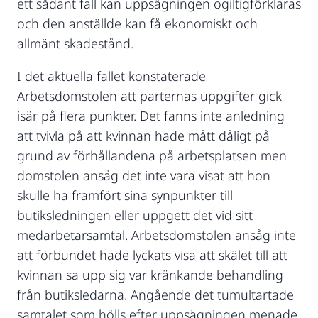
ett sådant fall kan uppsägningen ogiltigförklaras
och den anställde kan få ekonomiskt och
allmänt skadestånd.
I det aktuella fallet konstaterade
Arbetsdomstolen att parternas uppgifter gick
isär på flera punkter. Det fanns inte anledning
att tvivla på att kvinnan hade mått dåligt på
grund av förhållandena på arbetsplatsen men
domstolen ansåg det inte vara visat att hon
skulle ha framfört sina synpunkter till
butiksledningen eller uppgett det vid sitt
medarbetarsamtal. Arbetsdomstolen ansåg inte
att förbundet hade lyckats visa att skälet till att
kvinnan sa upp sig var kränkande behandling
från butiksledarna. Angående det tumultartade
samtalet som hölls efter uppsägningen menade