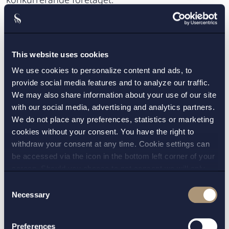
Arbetsgivaren begärde även att Kronofogden
skulle ta hand om bl.a. datorer och telefoner från
det konkurrerande företaget. Arbetsgivaren hade
This website uses cookies
dock inte framgång i denna fråga eftersom
We use cookies to personalize content and ads, to
Arbetsdomstolen bedömde att åtgärden, under de
provide social media features and to analyze our traffic.
aktuella omständigheterna, inte var skälig och att
We may also share information about your use of our site
dessutom arbetsgivarens intresse av att slippa
with our social media, advertising and analytics partners.
We do not place any preferences, statistics or marketing
angrepp på företagshemligheterna redan var
cookies without your consent. You have the right to
tillgodosett genom vitesförbudet.
withdraw your consent at any time. Cookie settings can
be accessed via the icon in the bottom left corner of your
här
Hela rättsfallet kan läsas
.
screen. Should you choose to not consent we will only
place strictly necessary cookies. Please see our
cookie
-
Setterwalls kommentar:
Att skydda sina
Consent
and
privacy policy
for more details on cookies and our
Necessary
Selection
företagshemligheter mot angrepp från anställda
processing of your personal data
och konkurrenter kan vara en utmaning för bolag.
Preferences
Utöver det skydd som företagshemlighetslagen ger