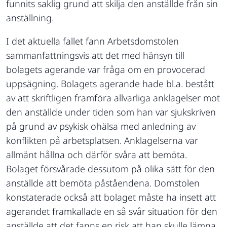
funnits saklig grund att skilja den anställde från sin
anställning.
I det aktuella fallet fann Arbetsdomstolen
sammanfattningsvis att det med hänsyn till
bolagets agerande var fråga om en provocerad
uppsägning. Bolagets agerande hade bl.a. bestått
av att skriftligen framföra allvarliga anklagelser mot
den anställde under tiden som han var sjukskriven
på grund av psykisk ohälsa med anledning av
konflikten på arbetsplatsen. Anklagelserna var
allmänt hållna och därför svåra att bemöta.
Bolaget försvårade dessutom på olika sätt för den
anställde att bemöta påståendena. Domstolen
konstaterade också att bolaget måste ha insett att
agerandet framkallade en så svår situation för den
anställde att det fanns en risk att han skulle lämna