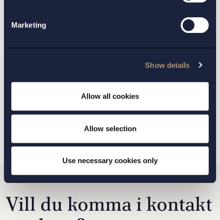
Christian Sjöqvist
,
Marketing
Niclas Hermansson
Julia Jönsson
,
VERKSAMHETSOMRÅDE:
Show details
Skatterätt
Allow all cookies
TILLBAKA
NÄSTA ARTIKEL
Allow selection
Use necessary cookies only
Vill du komma i kontakt