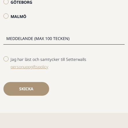
GÖTEBORG
MALMÖ
Jag har läst och samtycker till Setterwalls
personuppgiftspolicy
SKICKA