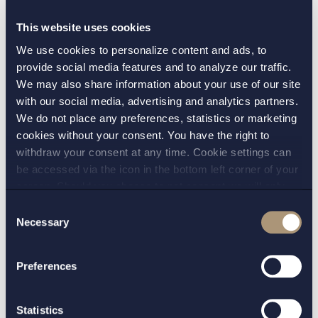
nyheter på skatteområdet samt återkommer
This website uses cookies
löpande med uppdateringar och fördjupande
We use cookies to personalize content and ads, to
artiklar. I närtid förväntas bland annat förslag
provide social media features and to analyze our traffic.
avseende justerade 3:12-regler samt särskilda
We may also share information about your use of our site
beskattningsregler för s.k. carried interest, vilka
with our social media, advertising and analytics partners.
kan komma att inkluderas i höstbudgeten.
We do not place any preferences, statistics or marketing
Välkommen att kontakta oss om du önskar veta
cookies without your consent. You have the right to
withdraw your consent at any time. Cookie settings can
mer om någon särskild nyhet och dess
be accessed via the icon in the bottom left corner of your
tillämpning för just er verksamhet.
screen. Should you choose to not consent we will only
place strictly necessary cookies. Please see our
cookie
-
Consent
and
privacy policy
for more details on cookies and our
Necessary
Selection
processing of your personal data
Preferences
KONTAKT:
Statistics