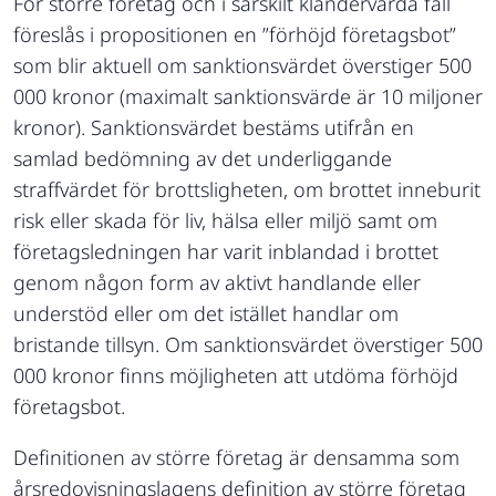
För större företag och i särskilt klandervärda fall
föreslås i propositionen en ”förhöjd företagsbot”
som blir aktuell om sanktionsvärdet överstiger 500
000 kronor (maximalt sanktionsvärde är 10 miljoner
kronor). Sanktionsvärdet bestäms utifrån en
samlad bedömning av det underliggande
straffvärdet för brottsligheten, om brottet inneburit
risk eller skada för liv, hälsa eller miljö samt om
företagsledningen har varit inblandad i brottet
genom någon form av aktivt handlande eller
understöd eller om det istället handlar om
bristande tillsyn. Om sanktionsvärdet överstiger 500
000 kronor finns möjligheten att utdöma förhöjd
företagsbot.
Definitionen av större företag är densamma som
årsredovisningslagens definition av större företag