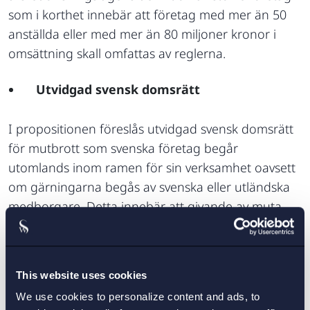
som i korthet innebär att företag med mer än 50
anställda eller med mer än 80 miljoner kronor i
omsättning skall omfattas av reglerna.
Utvidgad svensk domsrätt
I propositionen föreslås utvidgad svensk domsrätt
för mutbrott som svenska företag begår
utomlands inom ramen för sin verksamhet oavsett
om gärningarna begås av svenska eller utländska
medborgare. Detta innebär att givande av muta
och handel med inflytande som sker utomlands
som en del av ett företags verksamhet, antingen
genom anställda eller genom konsulter, kommer
This website uses cookies
att bli föremål för svensk domsrätt. Konsekvensen
We use cookies to personalize content and ads, to
blir att svenska företag inte längre kan gömma sig