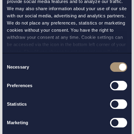
provide social media features and to analyze our traffic.
bakom utländska konsulter eller medborgare.
We may also share information about your use of our site
Svensk domsrätt föreligger numera alltid i dessa
with our social media, advertising and analytics partners.
fall. Ändringen är en del av anpassningen till den
We do not place any preferences, statistics or marketing
kritik mot svensk korruptionslagstiftning som har
cookies without your consent. You have the right to
withdraw your consent at any time. Cookie settings can
kommit från framförallt OECD.
be accessed via the icon in the bottom left corner of your
Har du frågor eller vill veta mer kontakta gärna
screen. Should you choose to not consent we will only
place strictly necessary cookies. Please see our
cookie
-
Setterwalls experter.
Consent
and
privacy policy
for more details on cookies and our
Necessary
Selection
processing of your personal data
KONTAKT:
Preferences
Mattias Wiklund Matala
Statistics
VERKSAMHETSOMRÅDE:
Marketing
Compliance and Investigations