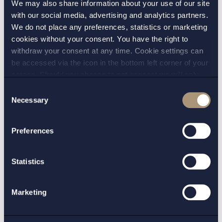
We may also share information about your use of our site
till exempel anställningsformer och
with our social media, advertising and analytics partners.
tidsfrister för tidsbegränsade anställningar.
We do not place any preferences, statistics or marketing
cookies without your consent. You have the right to
withdraw your consent at any time. Cookie settings can
Innehållet är en allmän redogörelse av
be accessed via the icon in the bottom left corner of your
informativ karaktär och är inte juridisk
screen. Should you choose to not consent we will only
rådgivning att lägga till grund för bedömning i
place strictly necessary cookies. Please see our
cookie
-
Consent
ett enskilt ärende.
and
privacy policy
for more details on cookies and our
Necessary
Selection
processing of your personal data
Preferences
KONTAKT:
Statistics
Jenny Söberg
Marketing
VERKSAMHETSOMRÅDE: