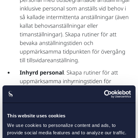
inklusive personal som anställs vid behov i
så kallade intermittenta anställningar (även
kallat behovsanställningar eller
timanställningar). Skapa rutiner för att
bevaka anställningstiden och
uppmärksamma tidpunkten för övergång
till tillsvidareanställning.
Inhyrd personal
. Skapa rutiner för att
uppmärksamma inhyrningstiden för
bemanningspersonal och skyldigheten att
erbjuda tillsvidareanställning samt
inventera eventuella kostnader förknippade
med eventuellt övertagande av personal.
This website uses cookies
We use cookies to personalize content and ads, to
HR-system
. Se över och uppdatera
provide social media features and to analyze our traffic.
lönesystem och andra HR-system gällande