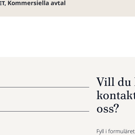
Kommersiella avtal
ET
,
Vill d
kontak
oss?
Fyll i formuläre