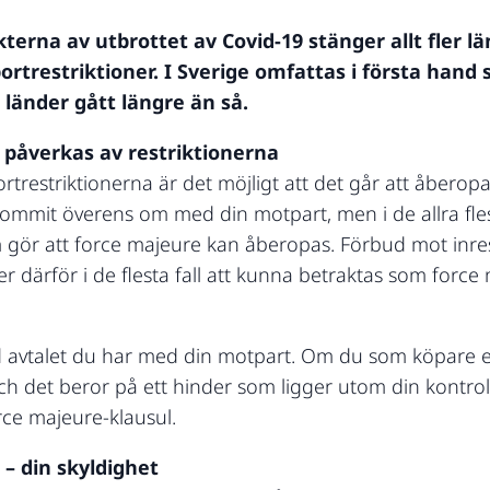
terna av utbrottet av Covid-19 stänger allt fler lä
ortrestriktioner. I Sverige omfattas i första hand
länder gått längre än så.
 påverkas av restriktionerna
rtrestriktionerna är det möjligt att det går att åbero
ommit överens om med din motpart, men i de allra flest
gör att force majeure kan åberopas. Förbud mot inresa
 därför i de flesta fall att kunna betraktas som force m
 avtalet du har med din motpart. Om du som köpare elle
och det beror på ett hinder som ligger utom din kontroll
rce majeure-klausul.
 – din skyldighet