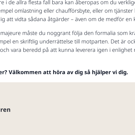
e i de allra flesta fall bara kan åberopas om du verkli
empel omlastning eller chaufförsbyte, eller om tjänster 
dig att vidta sådana åtgärder – även om de medför en 
ce majeure måste du noggrant följa den formalia som krä
pel en skriftlig underrättelse till motparten. Det är oc
och vara beredd på att kunna leverera igen i enlighet 
mer? Välkommen att höra av dig så hjälper vi dig.
gren