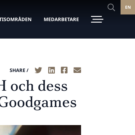
EN
TISOMRÅDEN
MEDARBETARE
SHARE /
H och dess
av Goodgames