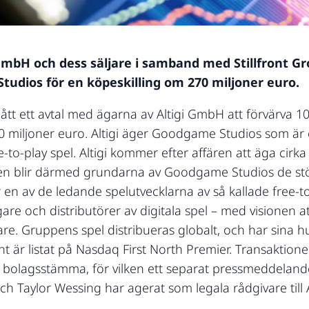
 GmbH och dess säljare i samband med Stillfront Gr
udios för en köpeskilling om 270 miljoner euro.
gått ett avtal med ägarna av Altigi GmbH att förvärva 100
 miljoner euro. Altigi äger Goodgame Studios som är
e-to-play spel. Altigi kommer efter affären att äga cir
ären blir därmed grundarna av Goodgame Studios de störs
 av de ledande spelutvecklarna av så kallade free-to-p
are och distributörer av digitala spel – med visionen 
are. Gruppens spel distribueras globalt, och har sina 
t är listat på Nasdaq First North Premier. Transaktione
a bolagsstämma, för vilken ett separat pressmeddelan
och Taylor Wessing har agerat som legala rådgivare till 