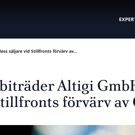
EXPER
s säljare vid Stillfronts förvärv av...
 biträder Altigi Gmb
Stillfronts förvärv 