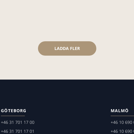
LADDA FLER
GÖTEBORG
MALMÖ
+46 31 701 17 00
+46 10 690 
+46 31 701 17 01
+46 10 690 