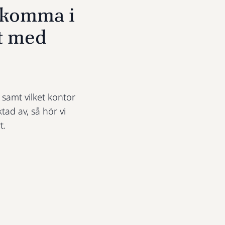
u komma i
t med
t samt vilket kontor
ktad av, så hör vi
t.