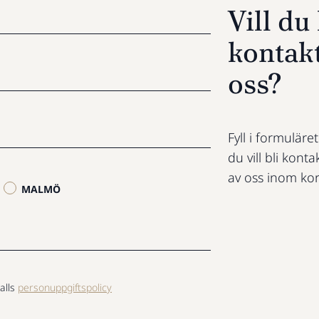
Vill d
kontak
oss?
Fyll i formuläre
du vill bli konta
av oss inom kor
MALMÖ
alls
personuppgiftspolicy