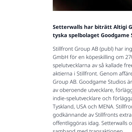
Setterwalls har biträtt Altigi
tyska spelbolaget Goodgame St
Stillfront Group AB (publ) har in
GmbH för en köpeskilling om 270
spelutvecklarna av så kallade fre
aktierna i Stillfront. Genom aff
Group AB. Goodgame Studios är en
av oberoende utvecklare, förlägg
indie-spelutvecklare och förlägg
Tyskland, USA och MENA. Stillfron
godkännande av Stillfronts extr
offentliggöras idag. Setterwalls 
samband med transaktionen.