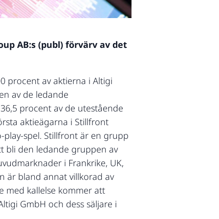
oup AB:s (publ) förvärv av det
 procent av aktierna i Altigi
 en av de ledande
ka 36,5 procent av de utestående
ta aktieägarna i Stillfront
lay-spel. Stillfront är en grupp
att bli den ledande gruppen av
huvudmarknader i Frankrike, UK,
n är bland annat villkorad av
de med kallelse kommer att
Altigi GmbH och dess säljare i