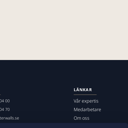
LÄNKAR
Vår expertis
04 00
Medarbetare
04 70
Om oss
erwalls.se
01