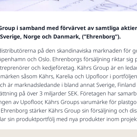
 Group i samband med förvärvet av samtliga aktier
 Sverige, Norge och Danmark, (”Ehrenborg”).
stributörerna på den skandinaviska marknaden för golv
penhamn och Oslo. Ehrenborgs försäljning riktar sig
 entreprenörer och kedjeföretag. Kährs Group är en leda
umärken såsom Kährs, Karelia och Upofloor i portföljen
och är marknadsledande i bland annat Sverige, Finland 
ättning på över 3 miljarder SEK. Företagen har samarb
ingen av Upofloor, Kährs Groups varumärke för plastgo
hrenborg stärker Kährs Group sin försäljning och dist
ar sin produktportfölj med nya produkter inom projekt