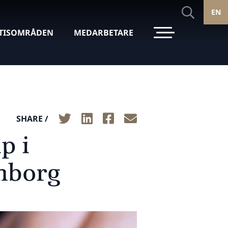
EN
TISOMRÅDEN
MEDARBETARE
SHARE /
p i
nborg