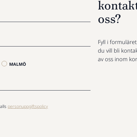
kontak
oss?
Fyll i formuläre
du vill bli konta
av oss inom kor
MALMÖ
alls
personuppgiftspolicy