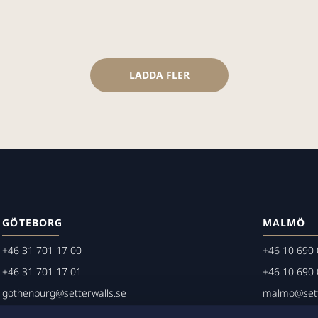
LADDA FLER
GÖTEBORG
MALMÖ
+46 31 701 17 00
+46 10 690 
+46 31 701 17 01
+46 10 690 
gothenburg@setterwalls.se
malmo@sett
P.O. Box 11235
P.O. Box 45