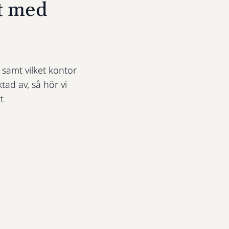
t med
t samt vilket kontor
ktad av, så hör vi
t.