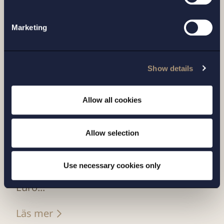
Marketing
Show details
Allow all cookies
UPPDRAG |
14 JULI 2026
Allow selection
Setterwalls har biträtt EnBW vid
försäljningen av bolagets svenska
Use necessary cookies only
plattform för förnyelsebar energi till
Euro...
Läs mer