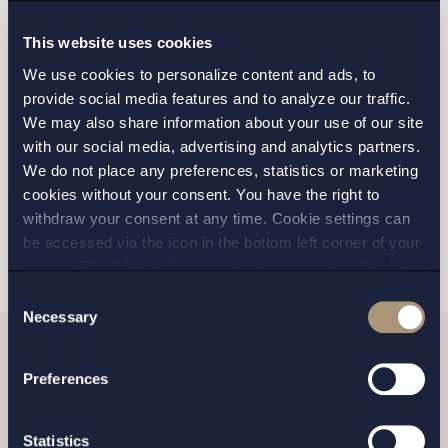
This website uses cookies
We use cookies to personalize content and ads, to
provide social media features and to analyze our traffic.
We may also share information about your use of our site
Jag har läst och samtycker till Setterwalls
with our social media, advertising and analytics partners.
personuppgiftspolicy
We do not place any preferences, statistics or marketing
cookies without your consent. You have the right to
withdraw your consent at any time. Cookie settings can
SKICKA
be accessed via the icon in the bottom left corner of your
screen. Should you choose to not consent we will only
place strictly necessary cookies. Please see our
cookie
-
Consent
and
privacy policy
for more details on cookies and our
Necessary
Selection
processing of your personal data
Relaterade nyheter
Preferences
Statistics