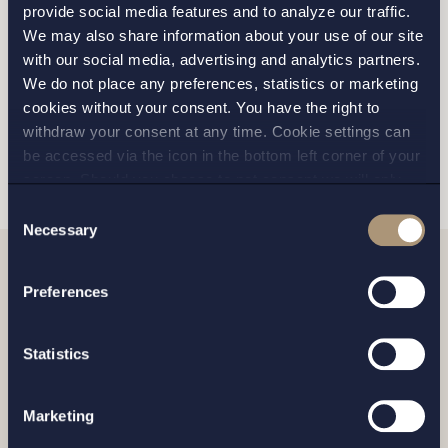
provide social media features and to analyze our traffic.
We may also share information about your use of our site
Jag har läst och samtycker till Setterwalls
with our social media, advertising and analytics partners.
personuppgiftspolicy
We do not place any preferences, statistics or marketing
cookies without your consent. You have the right to
withdraw your consent at any time. Cookie settings can
SKICKA
be accessed via the icon in the bottom left corner of your
screen. Should you choose to not consent we will only
place strictly necessary cookies. Please see our
cookie
-
Consent
and
privacy policy
for more details on cookies and our
Necessary
Selection
processing of your personal data
Preferences
Relaterade nyheter
Statistics
Marketing