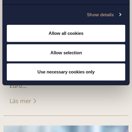
Show details
Allow all cookies
UPPDRAG |
14 JULI 2026
Allow selection
Setterwalls har biträtt EnBW vid
försäljningen av bolagets svenska
Use necessary cookies only
plattform för förnyelsebar energi till
Euro...
Läs mer