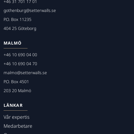
+46 31 701 17 01
gothenburg@setterwalls.se
P.O. Box 11235
404 25 Göteborg
MALMÖ
+46 10 690 04 00
+46 10 690 04 70
malmo@setterwalls.se
P.O. Box 4501
203 20 Malmö
LÄNKAR
Vår expertis
Medarbetare