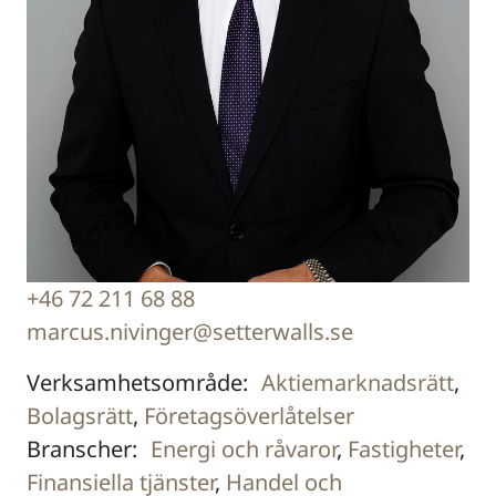
+46 72 211 68 88
marcus.nivinger@setterwalls.se
Verksamhetsområde:
Aktiemarknadsrätt
,
Bolagsrätt
,
Företagsöverlåtelser
Branscher:
Energi och råvaror
,
Fastigheter
,
Finansiella tjänster
,
Handel och