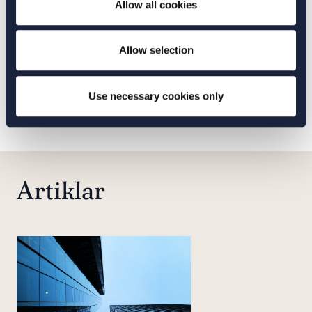
försäljningen till Norion Bank
Allow all cookies
Läs mer
Allow selection
Use necessary cookies only
Visa alla uppdrag
Artiklar