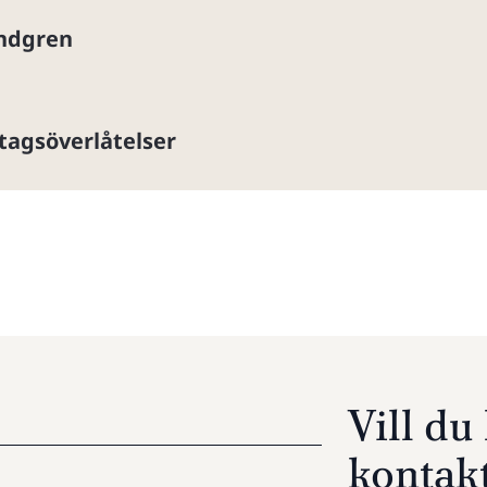
undgren
tagsöverlåtelser
Vill d
kontak