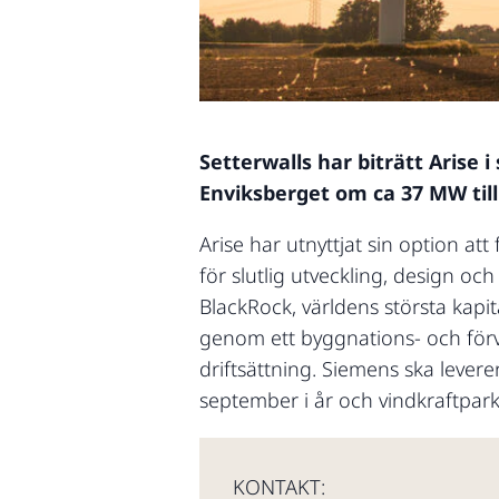
Setterwalls har biträtt Arise
Enviksberget om ca 37 MW till
Arise har utnyttjat sin option a
för slutlig utveckling, design oc
BlackRock, världens största kapi
genom ett byggnations- och förva
driftsättning. Siemens ska lever
september i år och vindkraftparke
KONTAKT: