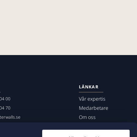
LÄNKAR
Vår expertis
04 00
Medarbetare
04 70
Om oss
erwalls.se
01
mö