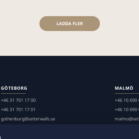
LADDA FLER
GÖTEBORG
MALMÖ
+46 31 701 17 00
+46 10 690 
+46 31 701 17 01
+46 10 690 
gothenburg@setterwalls.se
malmo@sett
P.O. Box 11235
P.O. Box 45
s
404 25 Göteborg
203 20 Mal