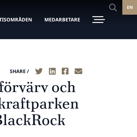
EN
TISOMRÅDEN
MEDARBETARE
SHARE /
 förvärv och
dkraftparken
BlackRock