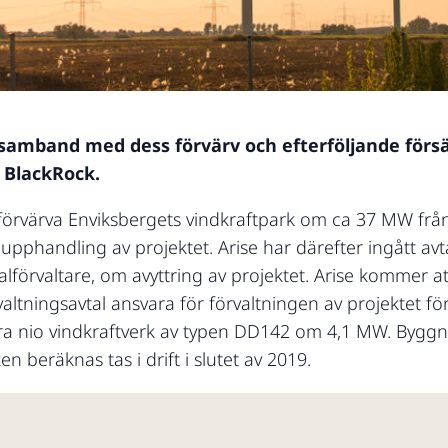
 i samband med dess förvärv och efterföljande förs
 BlackRock.
tt förvärva Enviksbergets vindkraftpark om ca 37 MW fr
h upphandling av projektet. Arise har därefter ingått av
talförvaltare, om avyttring av projektet. Arise kommer 
ltningsavtal ansvara för förvaltningen av projektet fö
era nio vindkraftverk av typen DD142 om 4,1 MW. Byggn
n beräknas tas i drift i slutet av 2019.