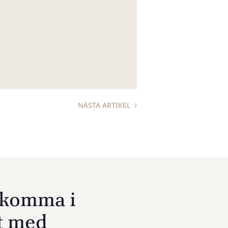
NÄSTA ARTIKEL
u komma i
t med