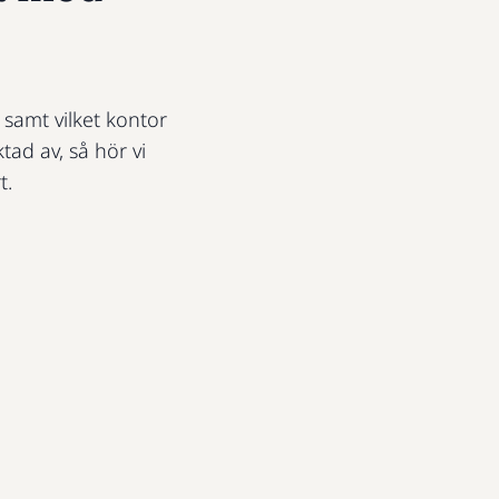
t samt vilket kontor
ktad av, så hör vi
t.