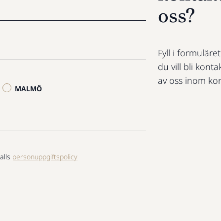
oss?
Fyll i formuläre
du vill bli konta
av oss inom kor
MALMÖ
alls
personuppgiftspolicy