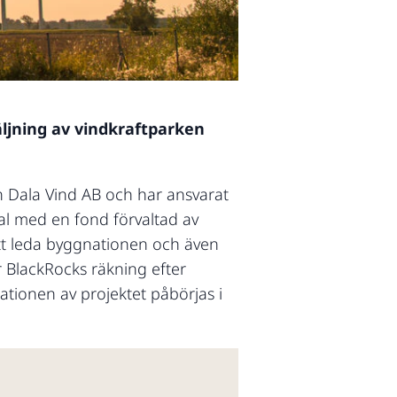
äljning av vindkraftparken
ån Dala Vind AB och har ansvarat
tal med en fond förvaltad av
att leda byggnationen och även
r BlackRocks räkning efter
ationen av projektet påbörjas i