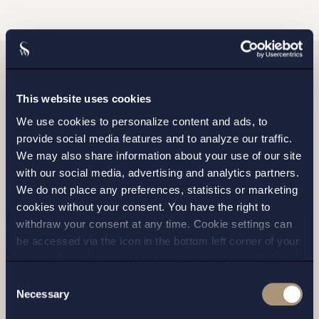
Relaterade nyheter
This website uses cookies
We use cookies to personalize content and ads, to
provide social media features and to analyze our traffic.
We may also share information about your use of our site
with our social media, advertising and analytics partners.
We do not place any preferences, statistics or marketing
cookies without your consent. You have the right to
withdraw your consent at any time. Cookie settings can
be accessed via the icon in the bottom left corner of your
screen. Should you choose to not consent we will only
place strictly necessary cookies. Please see our
cookie
-
Consent
and
privacy policy
for more details on cookies and our
Necessary
Selection
UPPDRAG |
14 JULI 2026
processing of your personal data