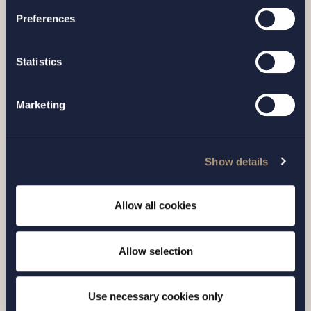
Setterwalls har biträtt EnBW vid
Preferences
försäljningen av bolagets svenska
plattform för förnyelsebar energi till
Statistics
Euro...
Marketing
Läs mer
Show details
Allow all cookies
Allow selection
Use necessary cookies only