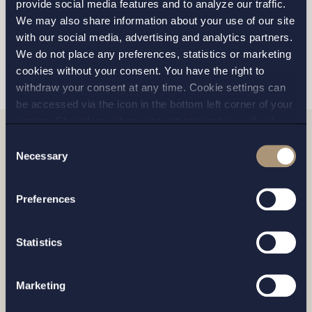
provide social media features and to analyze our traffic.
We may also share information about your use of our site
with our social media, advertising and analytics partners.
SKICKA
We do not place any preferences, statistics or marketing
cookies without your consent. You have the right to
withdraw your consent at any time. Cookie settings can
be accessed via the icon in the bottom left corner of your
screen. Should you choose to not consent we will only
place strictly necessary cookies. Please see our
cookie
-
Consent
Relaterade nyheter
and
privacy policy
for more details on cookies and our
Necessary
Selection
processing of your personal data
Preferences
Statistics
Marketing