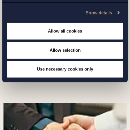
Show details
UPPDRAG |
14 JULI 2026
Allow all cookies
Setterwalls har biträtt EnBW vid
försäljningen av bolagets svenska
Allow selection
plattform för förnyelsebar energi till
Euro...
Use necessary cookies only
Läs mer