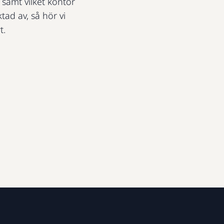
t samt vilket kontor
ktad av, så hör vi
t.