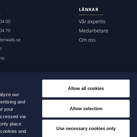
LÄNKAR
Vår expertis
04 00
Medarbetare
04 70
Om oss
erwalls.se
01
mö
Allow all cookies
alyze our
ertising and
Allow selection
ut your
accessed via
 only place
Use necessary cookies only
 cookies and