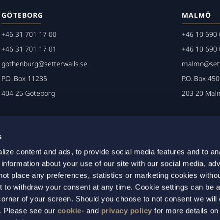
GÖTEBORG
MALMÖ
+46 31 701 17 00
+46 10 690 
+46 31 701 17 01
+46 10 690 
gothenburg@setterwalls.se
malmo@sett
P.O. Box 11235
P.O. Box 45
404 25 Göteborg
203 20 Mal
s
ize content and ads, to provide social media features and to an
 information about your use of our site with our social media, adv
not place any preferences, statistics or marketing cookies witho
t to withdraw your consent at any time. Cookie settings can be 
t corner of your screen. Should you choose to not consent we will
s. Please see our
cookie
- and
privacy policy
for more details on
 lojalitet, oberoende och sekretess.