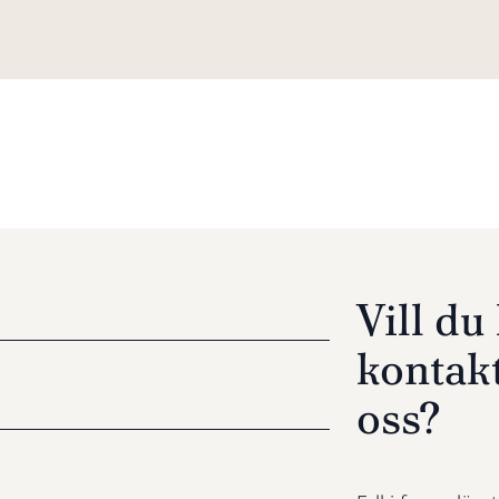
Vill d
kontak
oss?