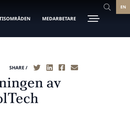
EN
TISOMRÅDEN
MEDARBETARE
SHARE /
jningen av
olTech