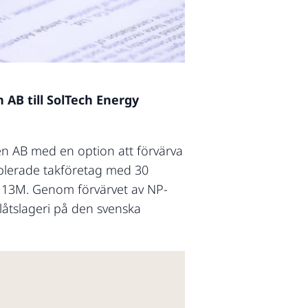
 AB till SolTech Energy
en AB med en option att förvärva
blerade takföretag med 30
K 13M. Genom förvärvet av NP-
åtslageri på den svenska