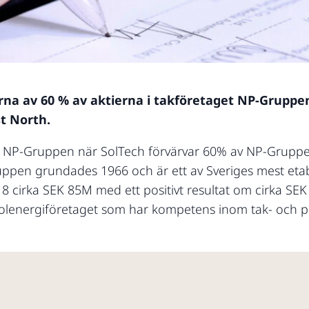
jarna av 60 % av aktierna i takföretaget NP-Gruppen
st North.
 till NP-Gruppen när SolTech förvärvar 60% av NP-Grupp
uppen grundades 1966 och är ett av Sveriges mest eta
8 cirka SEK 85M med ett positivt resultat om cirka SE
olenergiföretaget som har kompetens inom tak- och pl