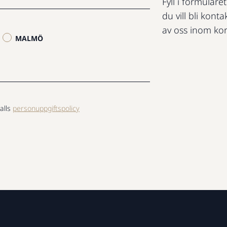
Fyll i formuläre
du vill bli konta
av oss inom kor
MALMÖ
alls
personuppgiftspolicy