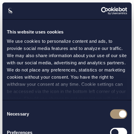
Om en rekonstruktionsplan har antagits vid
omröstning av grupperna av berörda parter
eller om det begärs att tingsrätten ska fastställa
en rekonstruktionsplan genom
This website uses cookies
gruppöverskridande cram-down ska tingsrätten
We use cookies to personalize content and ads, to
på nytt göra en prövning av livskraften. Det
provide social media features and to analyze our traffic.
We may also share information about your use of our site
framgår nämligen av 4 kap. 23 §, andra
with our social media, advertising and analytics partners.
punkten, LFR att rätten ska vägra att fastställa
We do not place any preferences, statistics or marketing
planen bland annat om planen inte har rimliga
cookies without your consent. You have the right to
utsikter att förhindra att gäldenären blir
withdraw your consent at any time. Cookie settings can
insolvent att eller att säkra verksamhetens
be accessed via the icon in the bottom left corner of your
livskraft.
screen. Should you choose to not consent we will only
place strictly necessary cookies. Please see our
cookie
-
Consent
Här är det också fråga om att domstolen ska ta
and
privacy policy
for more details on cookies and our
Necessary
Selection
ställning till livskraften. Även här är det
processing of your personal data
gäldenären som med stöd av rekonstruktören
Preferences