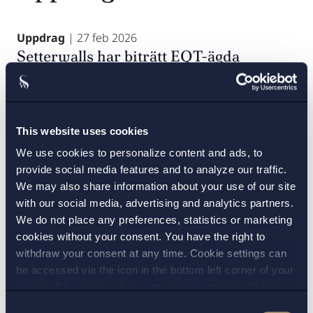
Uppdrag
| 27 feb 2026
Setterwalls har biträtt EQT-ägda
EdgeConneX i strategisk svensk
datacentertransaktion med potentiell
kapacitet om upp till 1 GW
Läs mer
This website uses cookies
We use cookies to personalize content and ads, to
provide social media features and to analyze our traffic.
We may also share information about your use of our site
Uppdrag
| 18 sep 2025
with our social media, advertising and analytics partners.
Setterwalls har biträtt Nordea Bank Abp,
We do not place any preferences, statistics or marketing
cookies without your consent. You have the right to
filial i Norge, i samband med
withdraw your consent at any time. Cookie settings can
omflaggningen av Suezmaxfartyget
be accessed via the icon in the bottom left corner of your
Stena Sunrise till svensk flagg
screen. Should you choose to not consent we will only
Läs mer
place strictly necessary cookies. Please see our
cookie
-
Consent