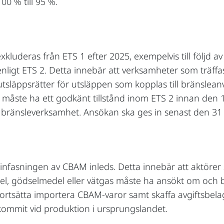
0 % till 95 %.
luderas från ETS 1 efter 2025, exempelvis till följd 
ga enligt ETS 2. Detta innebär att verksamheter som träf
 utsläppsrätter för utsläppen som kopplas till bränsle
måste ha ett godkänt tillstånd inom ETS 2 innan den 1 
n bränsleverksamhet. Ansökan ska ges in senast den 31
infasningen av CBAM inleds. Detta innebär att aktörer 
el, gödselmedel eller vätgas måste ha ansökt om och b
 fortsätta importera CBAM-varor samt skaffa avgiftsbelag
ommit vid produktion i ursprungslandet.