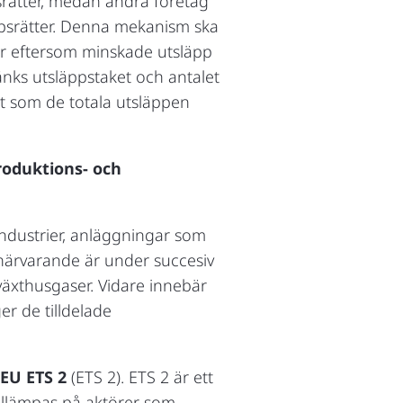
srätter, medan andra företag
ppsrätter. Denna mekanism ska
ser eftersom minskade utsläpp
sänks utsläppstaket och antalet
gt som de totala utsläppen
roduktions- och
 industrier, anläggningar som
 närvarande är under succesiv
 växthusgaser. Vidare innebär
er de tilldelade
EU ETS 2
(ETS 2). ETS 2 är ett
tillämpas på aktörer som