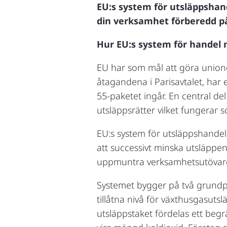
EU:s system för utsläppshand
din verksamhet förberedd p
Hur EU:s system för handel 
EU har som mål att göra unionen
åtagandena i Parisavtalet, har
55-paketet ingår. En central de
utsläppsrätter vilket fungerar 
EU:s system för utsläppshandel,
att successivt minska utsläpp
uppmuntra verksamhetsutövare 
Systemet bygger på två grundpr
tillåtna nivå för växthusgasuts
utsläppstaket fördelas ett begrän