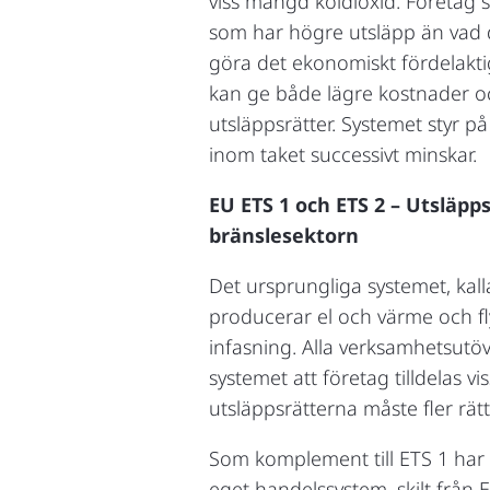
viss mängd koldioxid. Företag 
som har högre utsläpp än vad d
göra det ekonomiskt fördelaktig
kan ge både lägre kostnader och
utsläppsrätter. Systemet styr p
inom taket successivt minskar.
EU ETS 1 och ETS 2 – Utsläpp
bränslesektorn
Det ursprungliga systemet, kal
producerar el och värme och fl
infasning. Alla verksamhetsutöv
systemet att företag tilldelas v
utsläppsrätterna måste fler rätt
Som komplement till ETS 1 har 
eget handelssystem, skilt från 