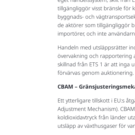
tillgängliggör visst bränsle fö
byggnads- och vägtransportsekto
de aktörer som tillgängliggör b
importörer, och inte användarn
Handeln med utsläppsrätter ino
övervakning och rapportering a
skillnad från ETS 1 är att inga u
förvärvas genom auktionering.
CBAM – Gränsjusteringsmeka
Ett ytterligare tillskott i EU:s
Adjustment Mechanism). CBAM i
koldioxidavtryck från länder uta
utsläpp av växthusgaser för v