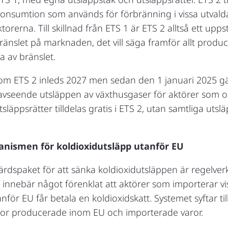
r konsumtion som används för förbränning i vissa utval
rerna. Till skillnad från ETS 1 är ETS 2 alltså ett upp
ränslet på marknaden, det vill säga framför allt produc
a av bränslet.
m ETS 2 inleds 2027 men sedan den 1 januari 2025 gälle
vseende utsläppen av växthusgaser för aktörer som omf
tsläppsrätter tilldelas gratis i ETS 2, utan samtliga utslä
nismen för koldioxidutsläpp utanför EU
 åtgärdspaket för att sänka koldioxidutsläppen är regelve
nnebär något förenklat att aktörer som importerar v
nför EU får betala en koldioxidskatt. Systemet syftar til
aror producerade inom EU och importerade varor.