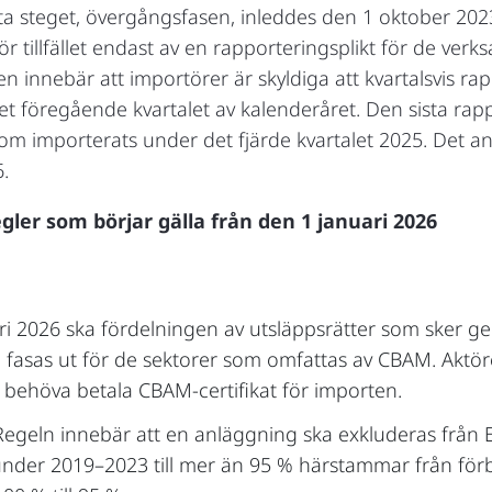
sta steget, övergångsfasen, inleddes den 1 oktober 2023
 tillfället endast av en rapporteringsplikt för de ver
en innebär att importörer är skyldiga att kvartalsvis r
t föregående kvartalet av kalenderåret. Den sista rap
om importerats under det fjärde kvartalet 2025. Det an
.
egler som börjar gälla från den 1 januari 2026
 2026 ska fördelningen av utsläppsrätter som sker genom
ja fasas ut för de sektorer som omfattas av CBAM. Akt
ehöva betala CBAM-certifikat för importen.
 Regeln innebär att en anläggning ska exkluderas från
nder 2019–2023 till mer än 95 % härstammar från för