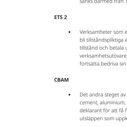
sänks därmed från 10
ETS 2
Verksamheter som exk
bli tillståndsplikti
tillstånd och betala
verksamhetsutövare 
fortsätta bedriva si
CBAM
Det andra steget av 
cement, aluminium, 
deklarant för att få
utsläppen som uppk