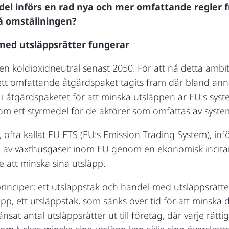
el införs en rad nya och mer omfattande regler fr
å omställningen?
med utsläppsrätter fungerar
 koldioxidneutral senast 2050. För att nå detta ambiti
 ett omfattande åtgärdspaket tagits fram där bland ann
l i åtgärdspaketet för att minska utsläppen är EU:s sy
som ett styrmedel för de aktörer som omfattas av syste
 ofta kallat EU ETS (EU:s Emission Trading System), in
en av växthusgaser inom EU genom en ekonomisk incit
att minska sina utsläpp.
inciper: ett utsläppstak och handel med utsläppsrätte
läpp, ett utsläppstak, som sänks över tid för att minska
sat antal utsläppsrätter ut till företag, där varje rätti