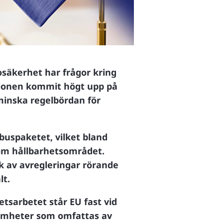
säkerhet har frågor kring
nionen kommit högt upp på
minska regelbördan för
ibuspaketet, vilket bland
nom hållbarhetsområdet.
ik av avregleringar rörande
lt.
etsarbetet står EU fast vid
samheter som omfattas av