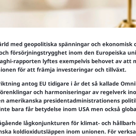
ärld med geopolitiska spänningar och ekonomisk o
 och försörjningstrygghet inom den Europeiska u
raghi-rapporten lyftes exempelvis behovet av att 
nen för att främja investeringar och tillväxt.
riktning antog EU tidigare i år det så kallade Omn
 förenklingar och harmoniseringar av regelverk i
s den amerikanska presidentadministrationens polit
 inte bara får betydelse inom USA men också globa
 pågående lågkonjunkturen för klimat- och hållbarh
inska koldioxidutsläppen inom unionen. För verk