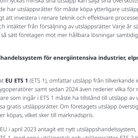
som lyckas minska sina utsläpp kan sälja sina överskott
e har utsläppsrätter för måste köpa ytterligare utslä
t att investera i renare teknik och effektivare proces
 intäkter från försäljning av utsläppsrätter. Varje år 
å så sätt företagen mot mer hållbara lösningar samtidi
shandelssystem för energiintensiva industrier, elp
lat
EU ETS 1
(ETS 1), omfattar utsläpp från tillverkande
ygoperatörer samt sedan 2024 även rederier vilka för
are som ingår i ETS 1 måste ha tillstånd till utsläpp av
issa gratis utsläppsrätter. Om företagets utsläpp överstig
er köpas, vilket sker till marknadspris.
EU i april 2023 antagit ett nytt utsläppshandelssystem,
ETS 1, med egna utsläppstak och utsläppsrätter. ETS 2 