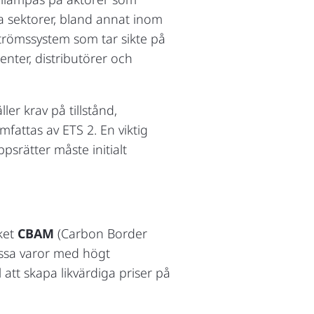
da sektorer, bland annat inom
strömssystem som tar sikte på
enter, distributörer och
r krav på tillstånd,
attas av ETS 2. En viktig
ppsrätter måste initialt
rket
CBAM
(Carbon Border
issa varor med högt
l att skapa likvärdiga priser på