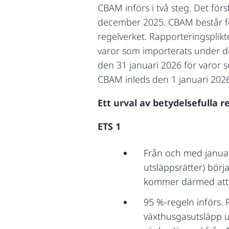
CBAM införs i två steg. Det för
december 2025. CBAM består för
regelverket. Rapporteringsplikt
varor som importerats under de
den 31 januari 2026 för varor s
CBAM inleds den 1 januari 2026
Ett urval av betydelsefulla r
ETS 1
Från och med januari
utsläppsrätter) bör
kommer därmed att b
95 %-regeln införs.
växthusgasutsläpp u