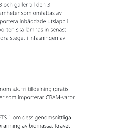
 och gäller till den 31
ksamheter som omfattas av
apportera inbäddade utsläpp i
porten ska lämnas in senast
dra steget i infasningen av
 s.k. fri tilldelning (gratis
örer som importerar CBAM-varor
 ETS 1 om dess genomsnittliga
bränning av biomassa. Kravet