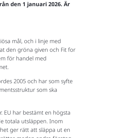
ån den 1 januari 2026. Är
ösa mål, och i linje med
at den gröna given och Fit for
stem för handel med
met.
fördes 2005 och har som syfte
amentsstruktur som ska
r. EU har bestämt en högsta
 de totala utsläppen. Inom
ghet ger rätt att släppa ut en