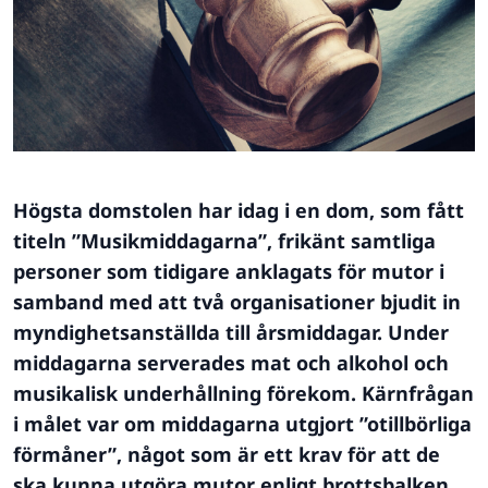
Högsta domstolen har idag i en dom, som fått
titeln ”Musikmiddagarna”, frikänt samtliga
personer som tidigare anklagats för mutor i
samband med att två organisationer bjudit in
myndighetsanställda till årsmiddagar.
Under
middagarna serverades mat och alkohol och
musikalisk underhållning förekom. Kärnfrågan
i målet var om middagarna utgjort ”otillbörliga
förmåner”, något som är ett krav för att de
ska kunna utgöra mutor enligt brottsbalken.