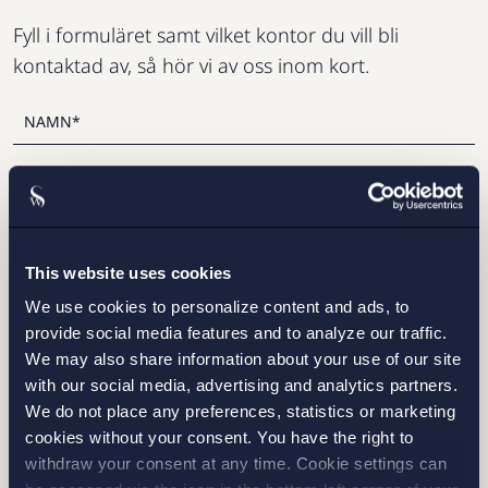
Fyll i formuläret samt vilket kontor du vill bli
kontaktad av, så hör vi av oss inom kort.
This website uses cookies
We use cookies to personalize content and ads, to
provide social media features and to analyze our traffic.
We may also share information about your use of our site
STOCKHOLM
with our social media, advertising and analytics partners.
We do not place any preferences, statistics or marketing
GÖTEBORG
cookies without your consent. You have the right to
withdraw your consent at any time. Cookie settings can