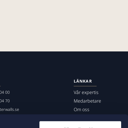
LÄNKAR
Vår expertis
04 00
Medarbetare
04 70
Om oss
erwalls.se
01
mö