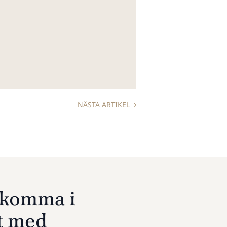
NÄSTA ARTIKEL
u komma i
t med