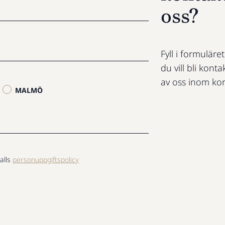
oss?
Fyll i formuläre
du vill bli konta
av oss inom kor
MALMÖ
alls
personuppgiftspolicy