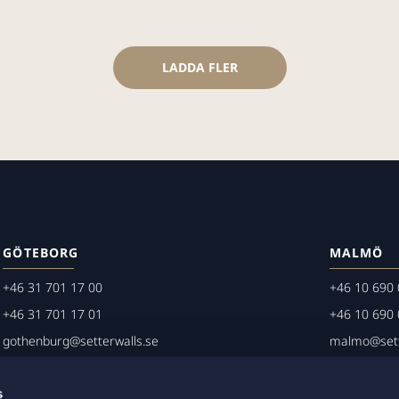
LADDA FLER
GÖTEBORG
MALMÖ
+46 31 701 17 00
+46 10 690 
+46 31 701 17 01
+46 10 690 
gothenburg@setterwalls.se
malmo@sett
P.O. Box 11235
P.O. Box 45
404 25 Göteborg
203 20 Mal
s