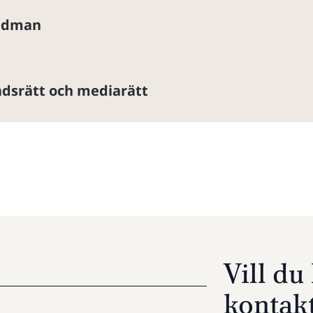
Lidman
dsrätt och mediarätt
Vill d
kontak