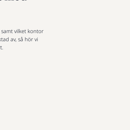
t samt vilket kontor
ktad av, så hör vi
t.