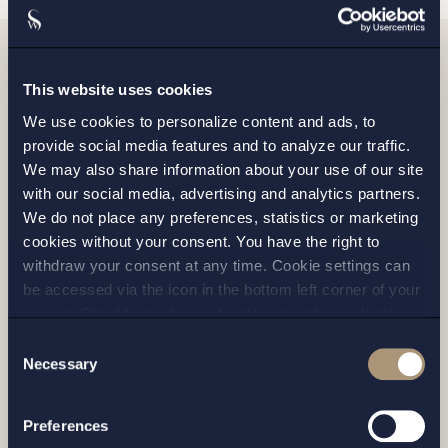
Relaterade nyheter
This website uses cookies
We use cookies to personalize content and ads, to
provide social media features and to analyze our traffic.
We may also share information about your use of our site
with our social media, advertising and analytics partners.
We do not place any preferences, statistics or marketing
cookies without your consent. You have the right to
withdraw your consent at any time. Cookie settings can
be accessed via the icon in the bottom left corner of your
screen. Should you choose to not consent we will only
place strictly necessary cookies. Please see our
cookie
-
Consent
and
privacy policy
for more details on cookies and our
Necessary
Selection
processing of your personal data
ARTIKEL |
4 MARS 2026
Preferences
Nya konkurrensverktyg på väg?