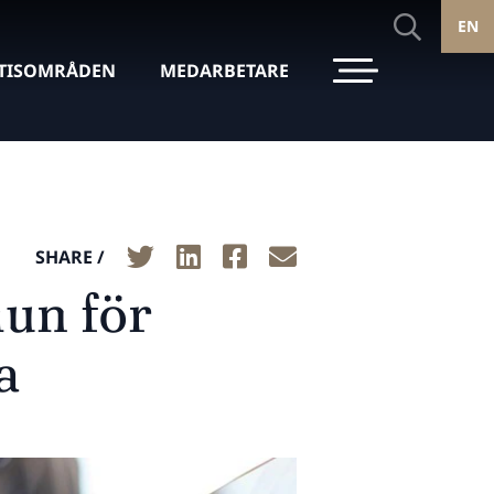
EN
TISOMRÅDEN
MEDARBETARE
SHARE /
un för
a