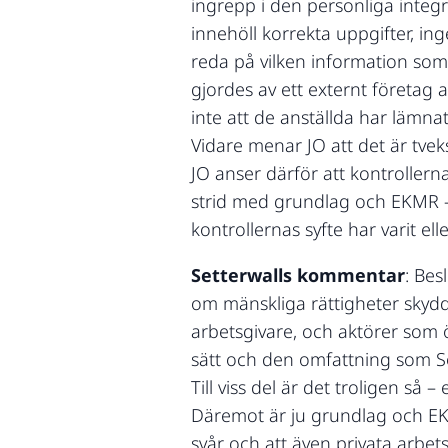
ingrepp i den personliga integr
innehöll korrekta uppgifter, ing
reda på vilken information som
gjordes av ett externt företag a
inte att de anställda har lämna
Vidare menar JO att det är tve
JO anser därför att kontrollerna
strid med grundlag och EKMR – al
kontrollernas syfte har varit el
Setterwalls kommentar
: Bes
om mänskliga rättigheter skydda
arbetsgivare, och aktörer som ö
sätt och den omfattning som S
Till viss del är det troligen så
Däremot är ju grundlag och EKM
svår och att även privata arbet