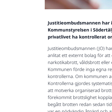
Justitieombudsmannen har i b
Kommunstyrelsen i Södertälj
privatlivet ha kontrollerat o
Justitieombudsmannen (JO) ha
anlitat ett externt bolag för a
narkotikabrott, våldsbrott ell
Kommunen förde inga egna regi
kontrollerna. Om kommunen ans
Kontrollerna gjordes systemati
att motverka organiserad bro
förekommit brottslighet kopplad
begått brotten redan sedan ti
var en nödvändig åtgärd och at