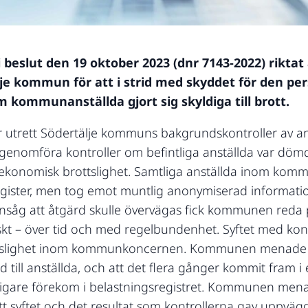
eslut den 19 oktober 2023 (dnr 7143-2022) riktat a
e kommun för att i strid med skyddet för den per
m kommunanställda gjort sig skyldiga till brott.
r utrett Södertälje kommuns bakgrundskontroller av 
tt genomföra kontroller om befintliga anställda var döm
er ekonomisk brottslighet. Samtliga anställda inom ko
ster, men tog emot muntlig anonymiserad informatio
åg att åtgärd skulle övervägas fick kommunen reda på
skt – över tid och med regelbundenhet. Syftet med ko
ttslighet inom kommunkoncernen. Kommunen menade at
 till anställda, och att det flera gånger kommit fram 
digare förekom i belastningsregistret. Kommunen men
t syftet och det resultat som kontrollerna gav uppvägd