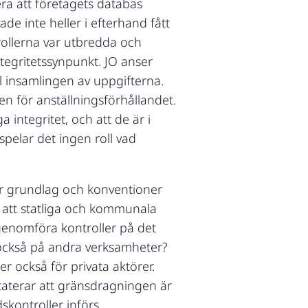
era att företagets databas
de inte heller i efterhand fått
rollerna var utbredda och
ntegritetssynpunkt. JO anser
ll insamlingen av uppgifterna.
n för anställningsförhållandet.
 integritet, och att de är i
spelar det ingen roll vad
ur grundlag och konventioner
t att statliga och kommunala
 genomföra kontroller på det
 också på andra verksamheter?
er också för privata aktörer.
staterar att gränsdragningen är
skontroller införs.