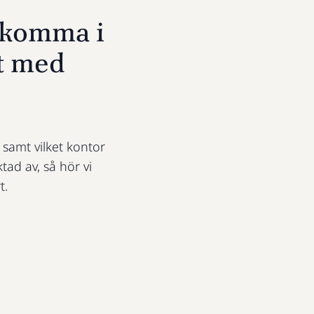
u komma i
t med
t samt vilket kontor
ktad av, så hör vi
t.