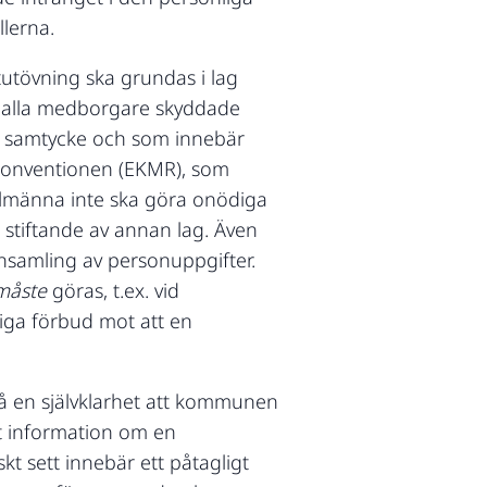
llerna.
ktutövning ska grundas i lag
 är alla medborgare skyddade
an samtycke och som innebär
akonventionen (EKMR), som
 allmänna inte ska göra onödiga
 stiftande av annan lag. Även
nsamling av personuppgifter.
måste
göras, t.ex. vid
liga förbud mot att en
ndå en självklarhet att kommunen
tt information om en
kt sett innebär ett påtagligt