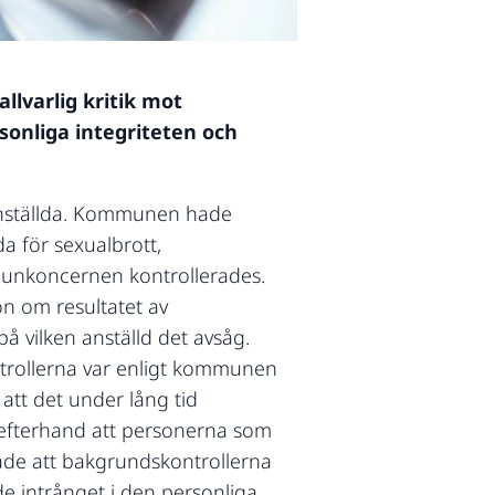
llvarlig kritik mot
sonliga integriteten och
anställda. Kommunen hade
da för sexualbrott,
mmunkoncernen kontrollerades.
n om resultatet av
 vilken anställd det avsåg.
ntrollerna var enligt kommunen
t det under lång tid
i efterhand att personerna som
ade att bakgrundskontrollerna
e intrånget i den personliga