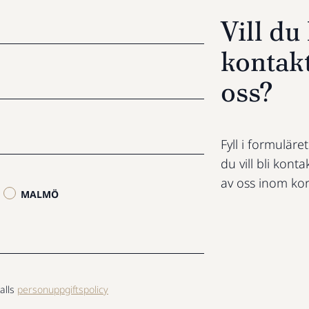
Vill d
kontak
oss?
Fyll i formuläre
du vill bli konta
av oss inom kor
MALMÖ
alls
personuppgiftspolicy