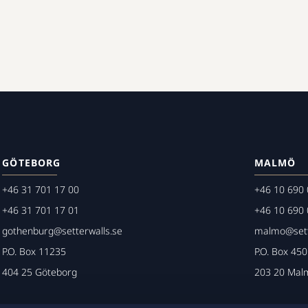
GÖTEBORG
MALMÖ
+46 31 701 17 00
+46 10 690 
+46 31 701 17 01
+46 10 690 
gothenburg@setterwalls.se
malmo@sett
P.O. Box 11235
P.O. Box 45
404 25 Göteborg
203 20 Mal