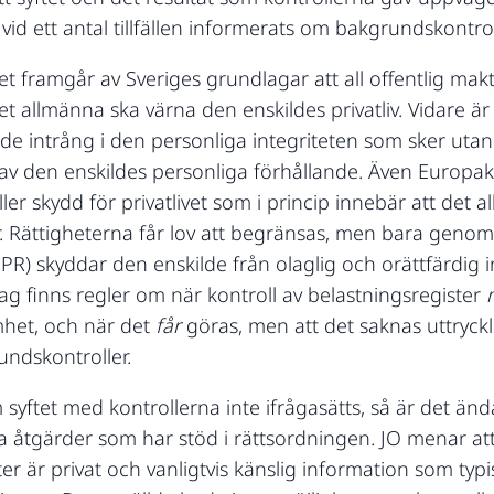
 vid ett antal tillfällen informerats om bakgrundskontro
 det framgår av Sveriges grundlagar att all offentlig ma
 det allmänna ska värna den enskildes privatliv. Vidare
de intrång i den personliga integriteten som sker ut
 av den enskildes personliga förhållande. Även Europ
ller skydd för privatlivet som i princip innebär att det
r. Rättigheterna får lov att begränsas, men bara genom
R) skyddar den enskilde från olaglig och orättfärdig i
lag finns regler om när kontroll av belastningsregister
mhet, och när det
får
göras, men att det saknas uttryck
ndskontroller.
om syftet med kontrollerna inte ifrågasätts, så är det ä
ta åtgärder som har stöd i rättsordningen. JO menar a
r är privat och vanligtvis känslig information som typis