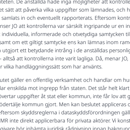
iteten. De anställda hade inga möjligheter att kontroll
et sätt att påverka vilka uppgifter som lämnades, och ha
 samlats in och eventuellt rapporterats. Eftersom kont
nser JO att kontrollerna var särskilt ingripande ur en i
t individuella, informerade och otvetydiga samtycken ti
ksamt om ett giltigt samtycke ens kan lämnas inom rame
 utgjort ett betydande intrång i de anställdas personliga
ltså att kontrollerna inte varit lagliga. Då, menar JO, 
ler vilka handläggningssätt som har använts.
lutet gäller en offentlig verksamhet och handlar om h
r enskilda mot ingrepp från staten. Det står helt klar
vertar uppgifter åt stat eller kommun, inte får lov att
ödertälje kommun gjort. Men kan beslutet appliceras
 – eftersom skyddsreglerna i dataskyddsförordningen gäll
R inte direkt applicerbara för privata aktörer. Vi kon
sgivare bör inhämta juridisk rådgivning innan bakgrund