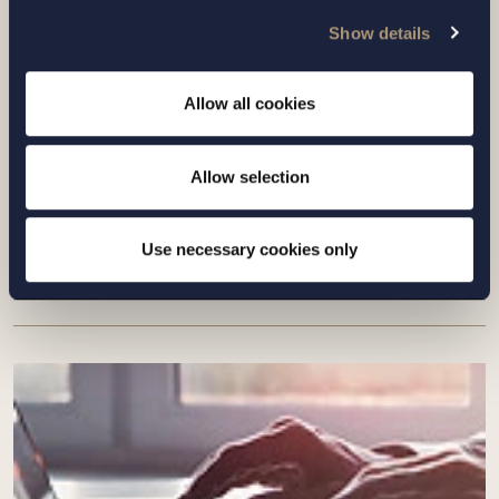
Show details
Allow all cookies
ARTIKEL |
1 JULI 2026
Stormsteg mot autonom sjöfart? –
Allow selection
IMO:s nya MASS-kod träder i kraft
Use necessary cookies only
Läs mer