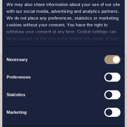
Jag har läst och samtycker till Setterwalls
We may also share information about your use of our site
personuppgiftspolicy
with our social media, advertising and analytics partners.
We do not place any preferences, statistics or marketing
cookies without your consent. You have the right to
SKICKA
withdraw your consent at any time. Cookie settings can
be accessed via the icon in the bottom left corner of your
screen. Should you choose to not consent we will only
place strictly necessary cookies. Please see our
cookie
-
Consent
and
privacy policy
for more details on cookies and our
Necessary
Selection
processing of your personal data
Relaterade nyheter
Preferences
Statistics
Marketing