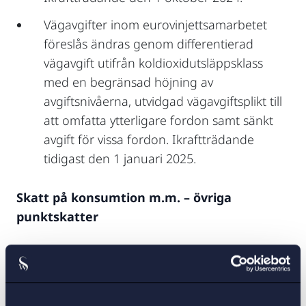
Vägavgifter inom eurovinjettsamarbetet
föreslås ändras genom differentierad
vägavgift utifrån koldioxidutsläppsklass
med en begränsad höjning av
avgiftsnivåerna, utvidgad vägavgiftsplikt till
att omfatta ytterligare fordon samt sänkt
avgift för vissa fordon. Ikraftträdande
tidigast den 1 januari 2025.
Skatt på konsumtion m.m. – övriga
punktskatter
Skatten på cigaretter, cigarrer, cigariller,
röktobak och övrig tobak föreslås höjas
med ca 9 procent samt skatten på