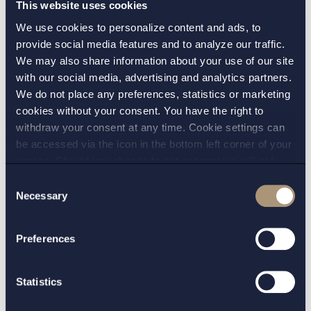
tobakssnus sänkas med ca 20 procent.
This website uses cookies
Vidare föreslås skatten på e-vätskor och
We use cookies to personalize content and ads, to
andra nikotinhaltiga produkter årligen
provide social media features and to analyze our traffic.
räknas om utifrån förändringar i
We may also share information about your use of our site
with our social media, advertising and analytics partners.
konsumentprisindex. Ikraftträdande 1
We do not place any preferences, statistics or marketing
november 2024.
cookies without your consent. You have the right to
Punktskatten på spel föreslås höjas från 18
withdraw your consent at any time. Cookie settings can
be accessed via the icon in the bottom left corner of your
till 22 procent av behållningen för varje
screen. Should you choose to not consent we will only
beskattningsperiod. Ikraftträdande den 1
place strictly necessary cookies. Please see our
cookie
-
Consent
juli 2024.
and
privacy policy
for more details on cookies and our
Necessary
Selection
processing of your personal data
Skatt på konsumtion m.m. –
Preferences
mervärdesskatt
Omsättningsgränsen för undantag från
Statistics
mervärdesskatt (moms) föreslås höjas från