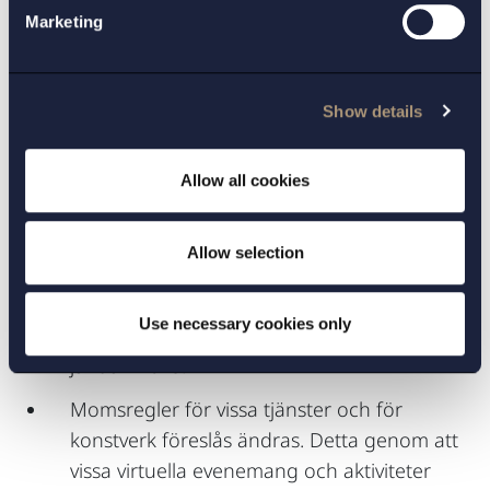
80 000 kronor till 120 000 kronor per
Marketing
kalenderår för att förbättra villkoren för de
allra minsta företagen. Ikraftträdande den
1 januari 2025.
Show details
Omsättningsgränsen för momsundantag
föreslås tillämpas av beskattningsbara
Allow all cookies
personer som är etablerade i andra EU-
länder och motsvarande ska sådana
Allow selection
personer som är etablerade i Sverige få
möjlighet att tillämpa omsättningsgränsen i
Use necessary cookies only
andra EU-länder. Ikraftträdande den 1
januari 2025.
Momsregler för vissa tjänster och för
konstverk föreslås ändras. Detta genom att
vissa virtuella evenemang och aktiviteter