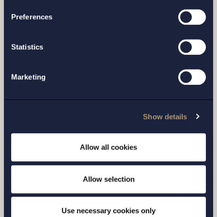
Preferences
UPPDRAG |
23 JUNI 2026
Statistics
Setterwalls har biträtt säljarna vid
försäljningen av CATC AB och Fläkt
Marketing
Marine AB till FPI Group AB
Läs mer
Show details
Allow all cookies
Allow selection
Use necessary cookies only