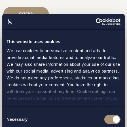
SKICKA
This website uses cookies
We use cookies to personalize content and ads, to
Relaterade nyheter
provide social media features and to analyze our traffic.
We may also share information about your use of our site
with our social media, advertising and analytics partners.
We do not place any preferences, statistics or marketing
cookies without your consent. You have the right to
withdraw your consent at any time. Cookie settings can
be accessed via the icon in the bottom left corner of your
screen. Should you choose to not consent we will only
place strictly necessary cookies. Please see our
cookie
-
Consent
and
privacy policy
for more details on cookies and our
Necessary
Selection
processing of your personal data