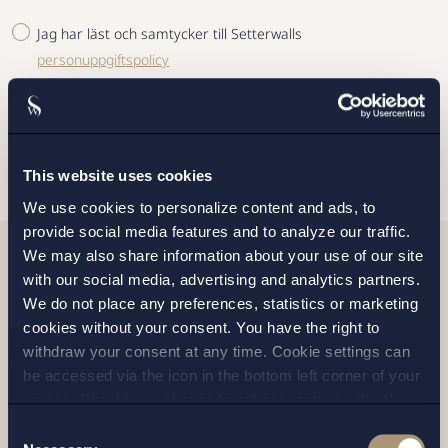
Jag har läst och samtycker till Setterwalls
personuppgiftspolicy
SKICKA
This website uses cookies
We use cookies to personalize content and ads, to
provide social media features and to analyze our traffic.
We may also share information about your use of our site
with our social media, advertising and analytics partners.
Relaterade nyheter
We do not place any preferences, statistics or marketing
cookies without your consent. You have the right to
withdraw your consent at any time. Cookie settings can
be accessed via the icon in the bottom left corner of your
screen. Should you choose to not consent we will only
place strictly necessary cookies. Please see our
cookie
-
Consent
and
privacy policy
for more details on cookies and our