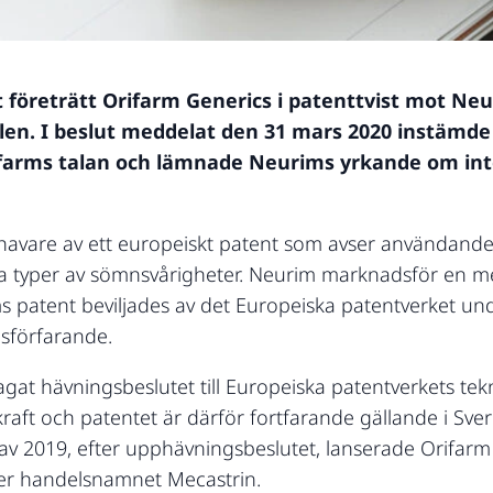
 företrätt Orifarm Generics i patenttvist mot Ne
n. I beslut meddelat den 31 mars 2020 instämde
rms talan och lämnade Neurims yrkande om inter
havare av ett europeiskt patent som avser användande
sa typer av sömnsvårigheter. Neurim marknadsför en 
 patent beviljades av det Europeiska patentverket u
sförfarande.
agat hävningsbeslutet till Europeiska patentverkets te
kraft och patentet är därför fortfarande gällande i Sve
 av 2019, efter upphävningsbeslutet, lanserade Orifar
r handelsnamnet Mecastrin.