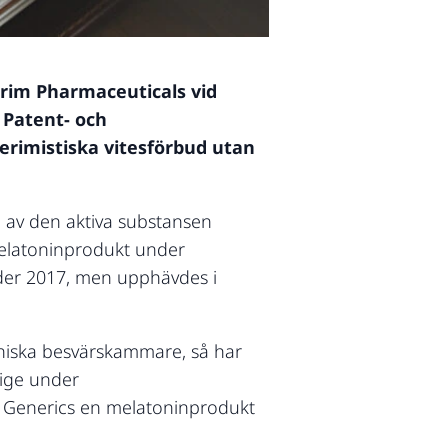
urim Pharmaceuticals vid
 Patent- och
imistiska vitesförbud utan
 av den aktiva substansen
melatoninprodukt under
nder 2017, men upphävdes i
kniska besvärskammare, så har
rige under
m Generics en melatoninprodukt