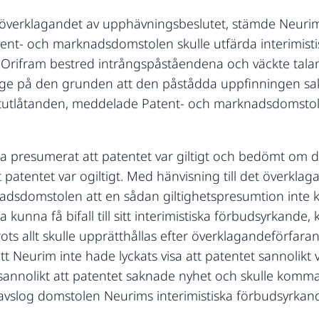
r överklagandet av upphävningsbeslutet, stämde Neurim
ent- och marknadsdomstolen skulle utfärda interimisti
. Orifram bestred intrångspåståendena och väckte talan
ige på den grunden att den påstådda uppfinningen sakn
rtutlåtanden, meddelade Patent- och marknadsdomstolen
 ha presumerat att patentet var giltigt och bedömt om
t patentet var ogiltigt. Med hänvisning till det överkl
sdomstolen att en sådan giltighetspresumtion inte kan
a kunna få bifall till sitt interimistiska förbudsyrkande,
rots allt skulle upprätthållas efter överklagandeförfara
eurim inte hade lyckats visa att patentet sannolikt v
sannolikt att patentet saknade nyhet och skulle komma 
n avslog domstolen Neurims interimistiska förbudsyrkand