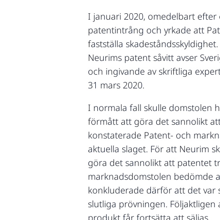
I januari 2020, omedelbart efte
patentintrång och yrkade att Pat
fastställa skadeståndsskyldighet
Neurims patent såvitt avser Sver
och ingivande av skriftliga expe
31 mars 2020.
I normala fall skulle domstolen
förmått att göra det sannolikt at
konstaterade Patent- och marknad
aktuella slaget. För att Neurim sk
göra det sannolikt att patentet t
marknadsdomstolen bedömde att N
konkluderade därför att det var 
slutliga prövningen. Följaktlige
produkt får fortsätta att säljas.