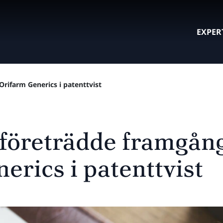
EXPER
Orifarm Generics i patenttvist
 företrädde framgång
erics i patenttvist