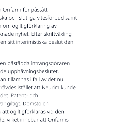
 Orifarm för påstått
ska och slutliga vitesförbud samt
 om ogiltigförklaring av
ade nyhet. Efter skriftväxling
 sitt interimistiska beslut den
 den påstådda intrångsgöraren
agade upphävningsbeslutet,
 tillämpas i fall av det nu
 krävdes istället att Neurim kunde
ndet. Patent- och
ar giltigt. Domstolen
att ogiltigförklaras vid den
e, vilket innebär att Orifarms