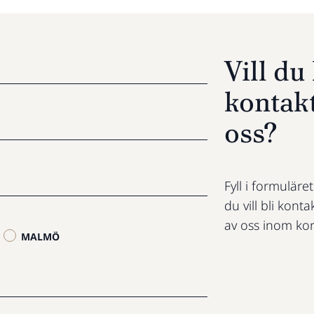
Vill d
kontak
oss?
Fyll i formuläre
du vill bli konta
av oss inom kor
MALMÖ