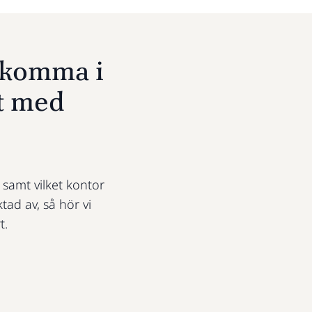
u komma i
t med
t samt vilket kontor
ktad av, så hör vi
t.