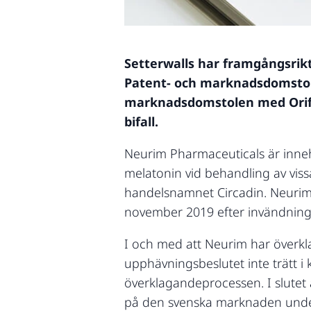
Setterwalls har framgångsrikt
Patent- och marknadsdomstole
marknadsdomstolen med Orifa
bifall.
Neurim Pharmaceuticals är inne
melatonin vid behandling av vis
handelsnamnet Circadin. Neurims
november 2019 efter invändning
I och med att Neurim har överkl
upphävningsbeslutet inte trätt i 
överklagandeprocessen. I slutet
på den svenska marknaden unde