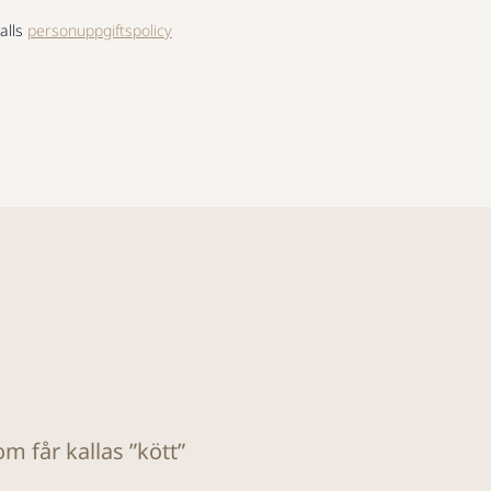
alls
personuppgiftspolicy
m får kallas ”kött”