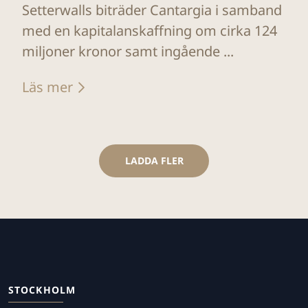
Setterwalls biträder Cantargia i samband
med en kapitalanskaffning om cirka 124
miljoner kronor samt ingående ...
Läs mer
LADDA FLER
STOCKHOLM