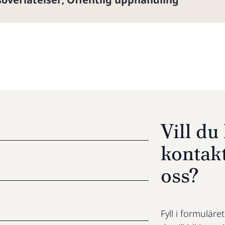
,
Vill d
kontak
oss?
Fyll i formuläre