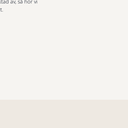
ktad av, så hör vi
t.