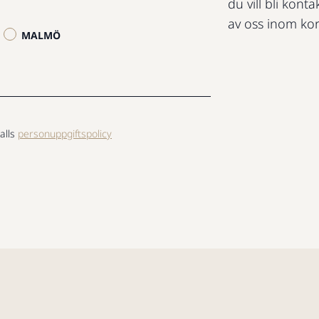
du vill bli konta
av oss inom kor
MALMÖ
alls
personuppgiftspolicy