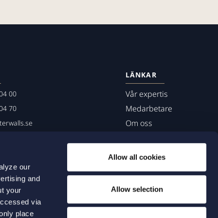
LÄNKAR
Vår expertis
04 00
Medarbetare
04 70
Om oss
erwalls.se
01
mö
Allow all cookies
alyze our
ertising and
Allow selection
ut your
accessed via
 only place