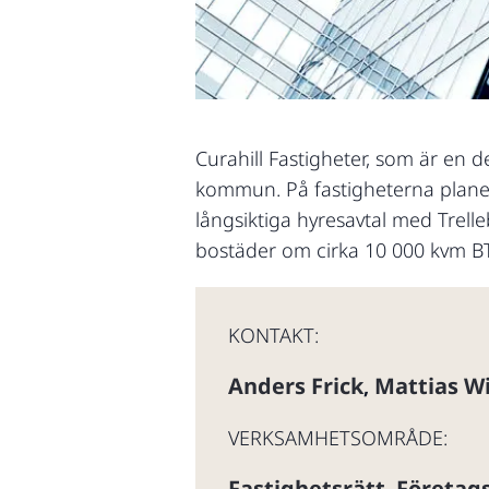
Curahill Fastigheter, som är en d
kommun. På fastigheterna planera
långsiktiga hyresavtal med Trel
bostäder om cirka 10 000 kvm BT
KONTAKT:
Anders Frick
Mattias W
,
VERKSAMHETSOMRÅDE:
Fastighetsrätt
Företags