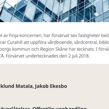
el av Finja-koncernen, har förvärvat sex fastigheter bel
r Curahill att uppföra vårdboende, vårdcentral, bibli
leborgs kommun och Region Skåne har tecknats. I förvär
A. Förvärvet undertecknades den 2 juli 2018.
iklund Matala
Jakob Ekesbo
,
överlåtelser
Offentlig upphandling