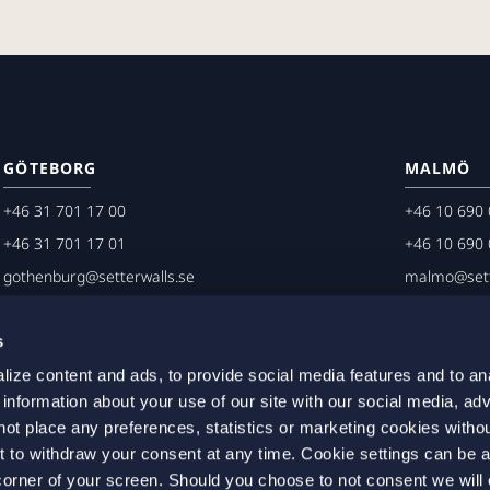
GÖTEBORG
MALMÖ
+46 31 701 17 00
+46 10 690 
+46 31 701 17 01
+46 10 690 
gothenburg@setterwalls.se
malmo@sett
P.O. Box 11235
P.O. Box 45
s
404 25 Göteborg
203 20 Mal
ize content and ads, to provide social media features and to an
 information about your use of our site with our social media, adv
not place any preferences, statistics or marketing cookies witho
t to withdraw your consent at any time. Cookie settings can be 
t corner of your screen. Should you choose to not consent we will