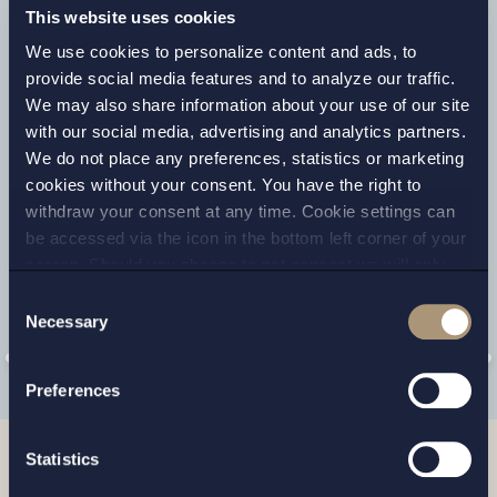
This website uses cookies
competent and knowledgeable,
We use cookies to personalize content and ads, to
well-connected, commercial and
provide social media features and to analyze our traffic.
brings a no-nonsense attitude.
We may also share information about your use of our site
with our social media, advertising and analytics partners.
LEGAL 500
We do not place any preferences, statistics or marketing
cookies without your consent. You have the right to
withdraw your consent at any time. Cookie settings can
be accessed via the icon in the bottom left corner of your
screen. Should you choose to not consent we will only
place strictly necessary cookies. Please see our
cookie
-
Consent
and
privacy policy
for more details on cookies and our
Necessary
Selection
processing of your personal data
Preferences
Statistics