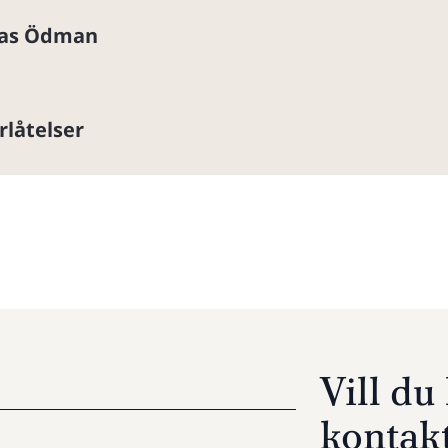
as Ödman
rlåtelser
Vill d
kontak