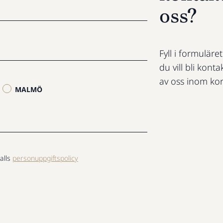
oss?
Fyll i formuläre
du vill bli konta
av oss inom kor
MALMÖ
alls
personuppgiftspolicy