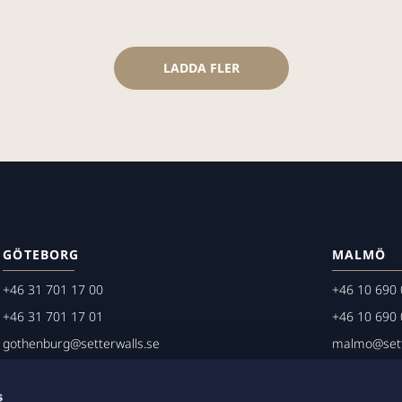
LADDA FLER
GÖTEBORG
MALMÖ
+46 31 701 17 00
+46 10 690 
+46 31 701 17 01
+46 10 690 
gothenburg@setterwalls.se
malmo@sett
P.O. Box 11235
P.O. Box 45
s
404 25 Göteborg
203 20 Mal