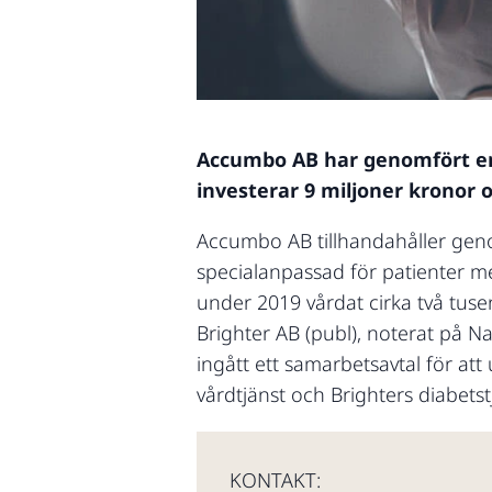
Accumbo AB har genomfört en n
investerar 9 miljoner kronor 
Accumbo AB tillhandahåller genom
specialanpassad för patienter m
under 2019 vårdat cirka två tuse
Brighter AB (publ), noterat på N
ingått ett samarbetsavtal för at
vårdtjänst och Brighters diabetst
KONTAKT: