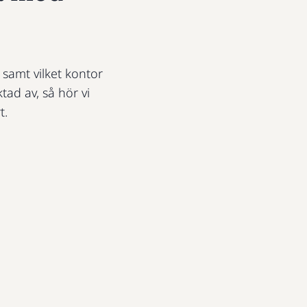
t samt vilket kontor
ktad av, så hör vi
t.