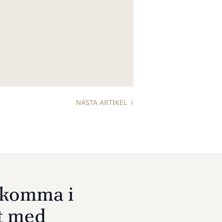
NÄSTA ARTIKEL
u komma i
t med