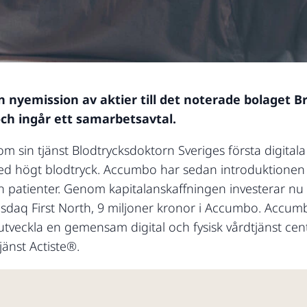
yemission av aktier till det noterade bolaget Br
och ingår ett samarbetsavtal.
 sin tjänst Blodtrycksdoktorn Sveriges första digitala
ed högt blodtryck. Accumbo har sedan introduktionen 
n patienter. Genom kapitalanskaffningen investerar nu
asdaq First North, 9 miljoner kronor i Accumbo. Accum
t utveckla en gemensam digital och fysisk vårdtjänst ce
jänst Actiste®.