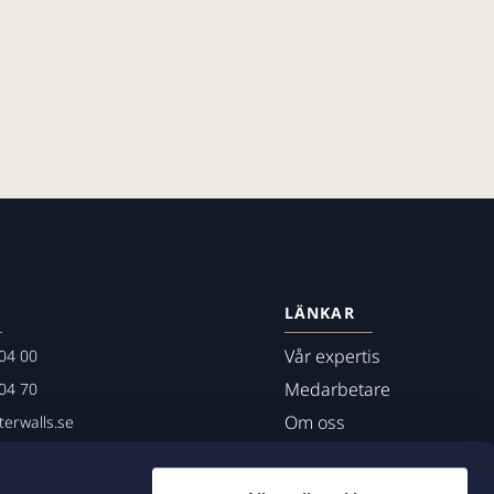
LÄNKAR
Vår expertis
04 00
Medarbetare
04 70
Om oss
erwalls.se
01
mö